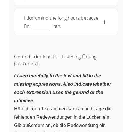
\qquad}
I don’t mind the long hours because
\underline{\;
I’m
late.
~ \quad
\qquad}
Gerund oder Infinitiv – Listening-Übung
(Lückentext)
Listen carefully to the text and fill in the
missing expressions. Also indicate whether
each expression uses the gerund or the
infinitive.
Höre dir den Text aufmerksam an und trage die
fehlenden Redewendungen in die Lücken ein.
Gib außerdem an, ob die Redewendung ein