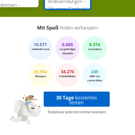
Redewendungen –
djektiven –
Übungen (Englisch)
bungen (Englisch)
Mit Spaß
Noten verbessern
10.571
6.600
8.374
sofaheld-Level
vorgefertigte
Lernvideos
Vokabeln
38.956
34.270
24h
Übungen
Arbeitsblätter
Hilfe von
Lehrkräften
30 Tage
kostenlos
testen
Testphase jederzeit online beenden