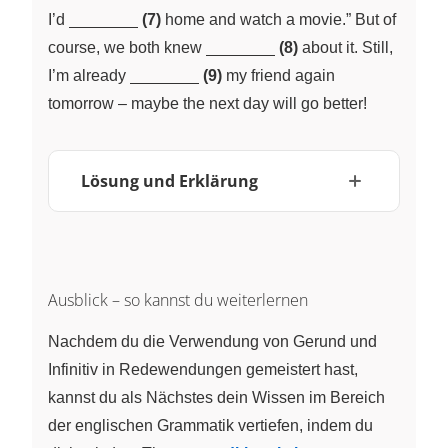
~ \quad
\underline{\;
I’d
(7)
home and watch a movie.” But of
\qquad}
~ \quad
\underline{\;
course, we both knew
(8)
about it. Still,
\qquad}
~ \quad
\underline{\;
I’m already
(9)
my friend again
\qquad}
~ \quad
tomorrow – maybe the next day will go better!
\qquad}
Lösung und Erklärung
Ausblick – so kannst du weiterlernen
Nachdem du die Verwendung von Gerund und
Infinitiv in Redewendungen gemeistert hast,
kannst du als Nächstes dein Wissen im Bereich
der englischen Grammatik vertiefen, indem du