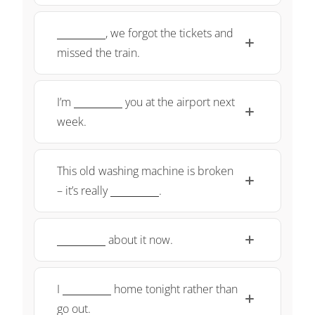
\qquad}
\underline{\;
, we forgot the tickets and
~ \quad
missed the train.
\qquad}
\underline{\;
I’m
you at the airport next
~ \quad
week.
\qquad}
This old washing machine is broken
\underline{\;
– it’s really
.
~ \quad
\qquad}
\underline{\;
about it now.
~ \quad
\qquad}
\underline{\;
I
home tonight rather than
~ \quad
go out.