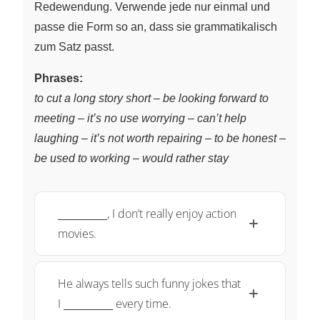
Redewendung. Verwende jede nur einmal und
passe die Form so an, dass sie grammatikalisch
zum Satz passt.
Phrases:
to cut a long story short
–
be looking forward to
meeting
–
it’s no use worrying
–
can’t help
laughing
–
it’s not worth repairing
–
to be honest
–
be used to working
–
would rather stay
\underline{\;
, I don’t really enjoy action
~ \quad
movies.
\qquad}
He always tells such funny jokes that
\underline{\;
I
every time.
~ \quad