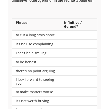
„infinitive“ oder „gerund“ in die rechte Spalte ein.
Phrase
Infinitive /
Gerund?
to cut a long story short
~
it’s no use complaining
~
I can’t help smiling
~
to be honest
~
there’s no point arguing
~
I look forward to seeing
~
you
to make matters worse
~
it’s not worth buying
~