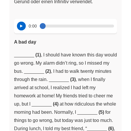
Gerund oder einen Infinitiv verwendet.
0:00
A bad day
\underline{\;
(1)
, I should have known this day would
~ \quad
go wrong. My alarm didn’t ring, so I missed my
\qquad}
\underline{\;
bus.
(2)
, I had to walk twenty minutes
~ \quad
\underline{\;
through the rain.
(3)
, when I finally
\qquad}
~ \quad
arrived at school, I realized I had left my
\qquad}
homework at home! My friends tried to cheer me
\underline{\;
up, but I
(4)
at how ridiculous the whole
~ \quad
\underline{\;
morning had been. Normally, I
(5)
for
\qquad}
~ \quad
things to go wrong, but today was just too much.
\qquad}
\underline{\;
During lunch, I told my best friend, “
(6)
,