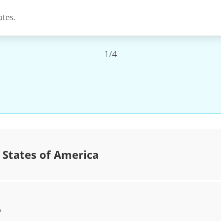
ates.
1/4
 States of America
A