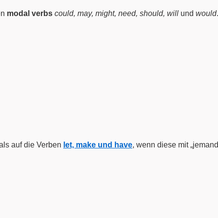
en
modal verbs
could, may, might, need, should, will
und
would
als auf die Verben
let, make und have
, wenn diese mit „jeman