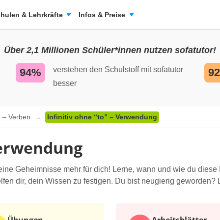
hulen & Lehrkräfte
Infos & Preise
Über 2,1 Millionen Schüler*innen nutzen sofatutor!
verstehen den Schulstoff mit sofatutor
94%
9
besser
n – Verben
Infinitiv ohne “to” – Verwendung
 Verwendung
t keine Geheimnisse mehr für dich! Lerne, wann und wie du diese
 dir, dein Wissen zu festigen. Du bist neugierig geworden? Lo