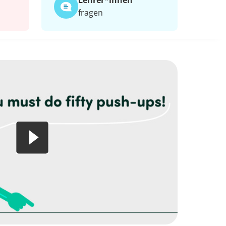
Lehrer*​innen
fragen