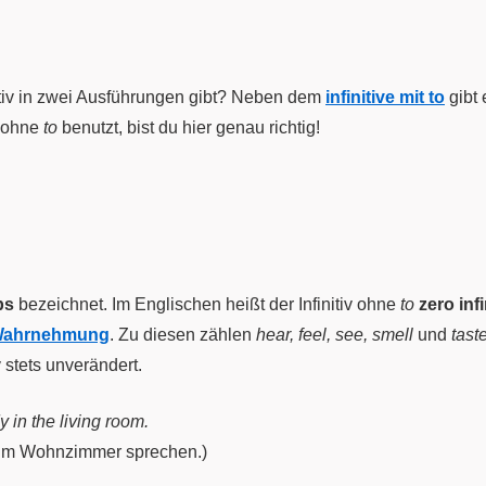
itiv in zwei Ausführungen gibt? Neben dem
infinitive mit to
gibt
v ohne
to
benutzt, bist du hier genau richtig!
bs
bezeichnet. Im Englischen heißt der Infinitiv ohne
to
zero infi
 Wahrnehmung
. Zu diesen zählen
hear, feel, see, smell
und
tast
v stets unverändert.
in the living room.
m im Wohnzimmer sprechen.)