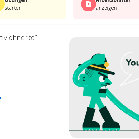
Übungen
Arbeits­blätter
starten
anzeigen
itiv ohne “to” –
o