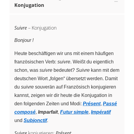
Konjugation
Suivre
– Konjugation
Bonjour !
Heute beschäftigen wir uns mit einem häufigen
französischen Verb:
suivre
. Weißt du eigentlich
schon, was
suivre
bedeutet?
Suivre
kann mit dem
deutschen Wort „folgen“ übersetzt werden. Damit
du
suivre
souverän auf Französisch konjugieren
kannst, zeigen wir dir heute die Konjugation in
den folgenden Zeiten und Modi:
Présent
,
Passé
composé
,
Imparfait
,
Futur simple
,
Impératif
und
Subjonctif
.
Suivre
konjugieren:
Présent