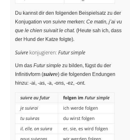
Du kannst dir den folgenden Beispielsatz zu der
Konjugation von
suivre
merken:
Ce matin, j’ai vu
que le chien suivait le chat.
(Heute sah ich, dass
der Hund der Katze folgte).
Suivre
konjugieren:
Futur simple
Um das
Futur simple
zu bilden, fügst du der
Infinitivform (
suivr
e
) die folgenden Endungen
hinzu: -ai, -as, -a, -ons, -ez, -ont.
suivre au futur
folgen im
Futur simple
je suivrai
ich werde folgen
tu suivras
du wirst folgen
il, elle, on suivra
er, sie, es wird folgen
nous suivrons
wir werden folgen