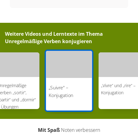
Weitere Videos und Lerntexte im Thema
Unregelmäßige Verben konjugieren
nregelmäßige
„Vivre“ und „rire“ –
„Suivre“ –
erben „sortir“,
Konjugation
Konjugation
partir“ und „dormir“
 Übungen
Französisch)
Mit Spaß
Noten verbessern