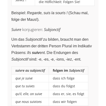
die Höflichkeit: Folgen Sie!
Beispiel:
Regarde, suis la souris !
(Schau mal,
folge der Maus!).
Suivre
konjugieren:
Subjonctif
Um das
Subjonctif
zu bilden, braucht man den
Verbstamm der dritten Person Plural im Indikativ
Präsens:
Ils
suiv
ent
. Die Endungen des
Subjonctif
sind: -e, -es, -e, -ions, -iez, -ent.
suivre au subjonctif
folgen im
Subjonctif
que je suive
dass ich folge
que tu suives
dass du folgst
qu’il, elle, on suive
dass er, sie, es folgt
que nous suivions
dass wir folgen