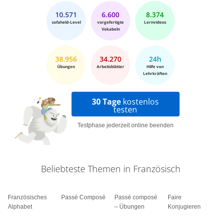
10.571
6.600
8.374
sofaheld-Level
vorgefertigte
Lernvideos
Vokabeln
38.956
34.270
24h
Übungen
Arbeitsblätter
Hilfe von
Lehrkräften
30 Tage
kostenlos
testen
Testphase jederzeit online beenden
Beliebteste Themen in Französisch
Französisches
Passé Composé
Passé composé
Faire
Alphabet
– Übungen
Konjugieren