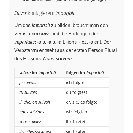
Suivre
konjugieren:
Imparfait
Um das
Imparfait
zu bilden, braucht man den
Verbstamm
suiv-
und die Endungen des
Imparfaits
: -ais, -ais, -ait, -ions, -iez, -aient. Der
Verbstamm entsteht aus der ersten Person Plural
des Präsens:
Nous
suiv
ons
.
suivre
im
Imparfait
folgen im
Imparfait
je suivais
ich folgte
tu suivais
du folgtest
il, elle, on suivait
er, sie, es folgte
nous suivions
wir folgten
vous suiviez
ihr folgtet
ils, elles suivaient
sie folgten