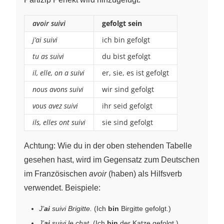
avoir suivi
gefolgt sein
j’ai suivi
ich bin gefolgt
tu as suivi
du bist gefolgt
il, elle, on a suivi
er, sie, es ist gefolgt
nous avons suivi
wir sind gefolgt
vous avez suivi
ihr seid gefolgt
ils, elles ont suivi
sie sind gefolgt
Achtung: Wie du in der oben stehenden Tabelle
gesehen hast, wird im Gegensatz zum Deutschen
im Französischen
avoir
(haben) als Hilfsverb
verwendet. Beispiele:
J’
ai
suivi Brigitte.
(Ich
bin
Birgitte gefolgt.)
J’
ai
suivi le chat.
(Ich
bin
der Katze gefolgt.)