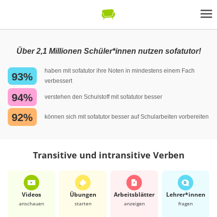
Über 2,1 Millionen Schüler*innen nutzen sofatutor!
haben mit sofatutor ihre Noten in mindestens einem Fach
93%
verbessert
94%
verstehen den Schulstoff mit sofatutor besser
92%
können sich mit sofatutor besser auf Schularbeiten vorbereiten
Transitive und intransitive Verben
Videos
Übungen
Arbeits­blätter
Lehrer*​innen
anschauen
starten
anzeigen
fragen