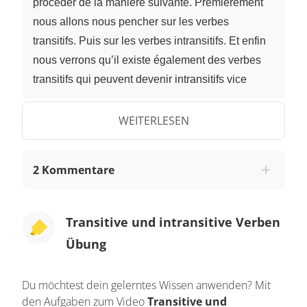
procéder de la manière suivante. Premièrement
nous allons nous pencher sur les verbes
transitifs. Puis sur les verbes intransitifs. Et enfin
nous verrons qu’il existe également des verbes
transitifs qui peuvent devenir intransitifs vice
versa. Qu’est donc un verbe transitif? Un verbe
transitif exprime une action passant du sujet sur
WEITERLESEN
une personne ou sur une chose. Comme dans
cette phrase: Lasse a fait un exposé. Ce verbe ici
2 Kommentare
faire et suivit d’un complément d'objet ici un
exposé. Sans ce complément le verbe faire aurait
un sens incomplet. Bein oui, Lasse il a fait quoi?
Transitive und intransitive Verben
Et ce verbe transitif est soit direct, soit indirect. Il
Übung
est transitif direct quand son complément objet
est direct, c'est-à-dire sans préposition. Par
Du möchtest dein gelerntes Wissen anwenden? Mit
exemple: Jakob a acheté un nouveau cahier.
den Aufgaben zum Video
Transitive und