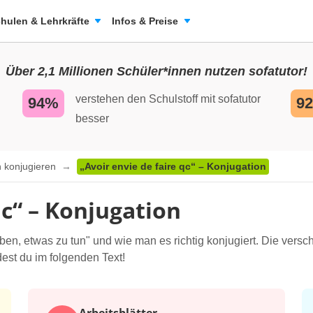
hulen & Lehrkräfte
Infos & Preise
Über 2,1 Millionen Schüler*innen nutzen sofatutor!
verstehen den Schulstoff mit sofatutor
94%
9
besser
 konjugieren
„Avoir envie de faire qc“ – Konjugation
qc“ – Konjugation
ben, etwas zu tun" und wie man es richtig konjugiert. Die versc
dest du im folgenden Text!