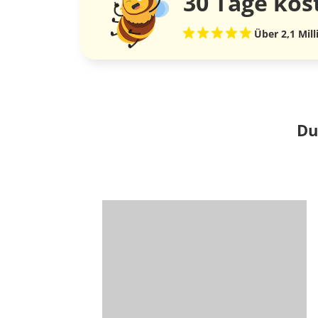
30 Tage
kos
Über 2,1 Mil
Du