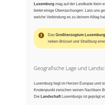
Luxemburg
mag auf der Landkarte klein er
bietet einige Überraschungen. Lass uns g
welche Verbindung es zu deinem Alltag ha
Das
Großherzogtum Luxembur
neben
Brüssel
und
Straßburg
eine
Geografische Lage und Lands
Luxemburg liegt im Herzen Europas und is
Knotenpunkt zwischen seinen Nachbarn
B
Die
Landschaft
Luxemburgs ist geprägt vo