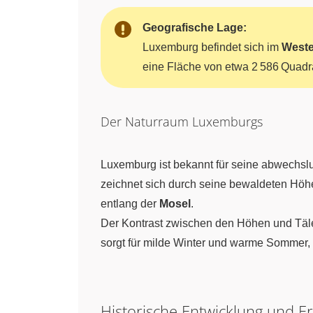
Geografische Lage:
Luxemburg befindet sich im
West
eine Fläche von etwa 2 586 Quadra
Der Naturraum Luxemburgs
Luxemburg ist bekannt für seine abwechsl
zeichnet sich durch seine bewaldeten Hö
entlang der
Mosel
.
Der Kontrast zwischen den Höhen und Täle
sorgt für milde Winter und warme Sommer, 
Historische Entwicklung und E