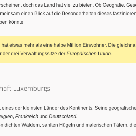
scheinen, doch das Land hat viel zu bieten. Ob Geografie, Gesc
emeinsam einen Blick auf die Besonderheiten dieses faszinier
ben könnte.
g
hat etwas mehr als eine halbe Million Einwohner. Die gleichn
r der drei Verwaltungssitze der
Europäischen Union
.
chaft Luxemburgs
t eines der kleinsten Länder des Kontinents. Seine geografis
elgien
,
Frankreich
und
Deutschland
.
n dichten Wäldern, sanften Hügeln und malerischen Tälern, d