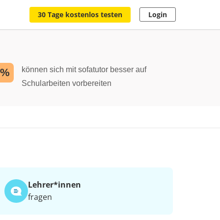
30 Tage kostenlos testen
Login
können sich mit sofatutor besser auf
2%
Schularbeiten vorbereiten
Lehrer*​innen
fragen