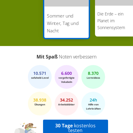
Die Erde – ein
Sommer und
Planet im
Winter, Tag und
Sonnensystem
Nacht
Mit Spaß
Noten verbessern
10.571
6.600
8.370
sofaheld-Level
vorgefertigte
Lernvideos
Vokabeln
38.938
34.252
24h
Übungen
Arbeitsblätter
Hilfe von
Lehrkräften
30 Tage
kostenlos
testen