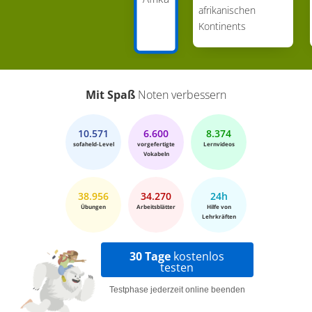
afrikanischen
Kontinents
Mit Spaß
Noten verbessern
10.571
6.600
8.374
sofaheld-Level
vorgefertigte
Lernvideos
Vokabeln
38.956
34.270
24h
Übungen
Arbeitsblätter
Hilfe von
Lehrkräften
30 Tage
kostenlos
testen
Testphase jederzeit online beenden