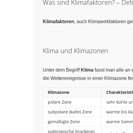
Was sind Klimafaktoren? – Defi
Klimafaktoren
, auch Klimawirkfaktoren ge
Klima und Klimazonen
Unter dem Begriff
Klima
fasst man alle an 
die Wetterereignisse in einer Klimazone f
Klimazone
Charakterist
polare Zone
sehr kühle u
subpolare (kalte) Zone
warme bis kü
gemäßigte Zone
warme Sommer
subtropische (trockene)