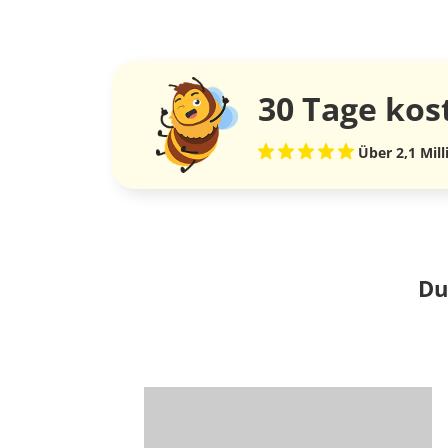
30 Tage
kos
Über 2,1 Mil
Du