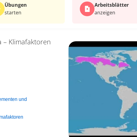
Übungen
Arbeits­blätter
starten
anzeigen
a – Klimafaktoren
lementen und
imafaktoren