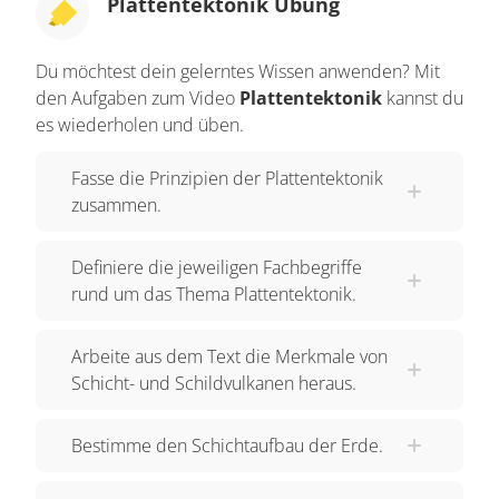
Plattentektonik Übung
sich seitlich aneinander vorbei bewegen. Bei
Platten, die sich voneinander wegbewegen,
Du möchtest dein gelerntes Wissen anwenden? Mit
spricht man von divergenten Plattengrenzen.
den Aufgaben zum Video
Plattentektonik
kannst du
Diese sind meistens unter Wasser zu finden.
es wiederholen und üben.
Während die Platten voneinander wegdriften,
steigt flüssiges Magma nach oben, was dazu
Fasse die Prinzipien der Plattentektonik
führen kann, dass eine ganze Kette von Vulkanen
zusammen.
ausbricht. Das Magma kühlt schließlich ab und
formt neue Felsoberflächen. Wenn sich Platten
Definiere die jeweiligen Fachbegriffe
aufeinander zu bewegen, gibt es zwei mögliche
rund um das Thema Plattentektonik.
Auswirkungen. Wenn beide Platten kontinentale
Platten sind, werden beide Oberflächen nach
Arbeite aus dem Text die Merkmale von
Schicht- und Schildvulkanen heraus.
oben gedrückt und ein Gebirge entsteht. Hierbei
spricht man von einer Kollisionsgrenze. Oder es
Bestimme den Schichtaufbau der Erde.
kommt zur Subduktion, bei der eine ozeanische
und eine kontinentale Platte zusammenstoßen,