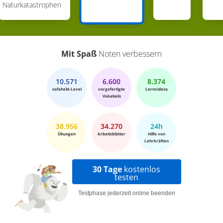
Naturkatastrophen
Mit Spaß
Noten verbessern
10.571
6.600
8.374
sofaheld-Level
vorgefertigte
Lernvideos
Vokabeln
38.956
34.270
24h
Übungen
Arbeitsblätter
Hilfe von
Lehrkräften
30 Tage
kostenlos
testen
Testphase jederzeit online beenden