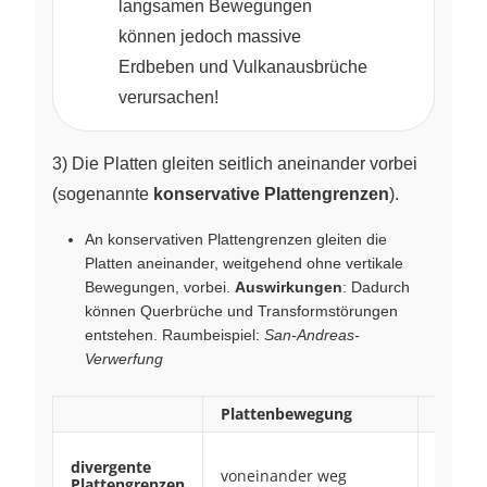
langsamen Bewegungen
können jedoch massive
Erdbeben und Vulkanausbrüche
verursachen!
3) Die Platten gleiten seitlich aneinander vorbei
(sogenannte
konservative Plattengrenzen
).
An konservativen Plattengrenzen gleiten die
Platten aneinander, weitgehend ohne vertikale
Bewegungen, vorbei.
Auswirkungen
: Dadurch
können Querbrüche und Transformstörungen
entstehen. Raumbeispiel:
San-Andreas-
Verwerfung
Plattenbewegung
Auswi
Gebirg
divergente
Grabe
voneinander weg
Plattengrenzen
Vulkan