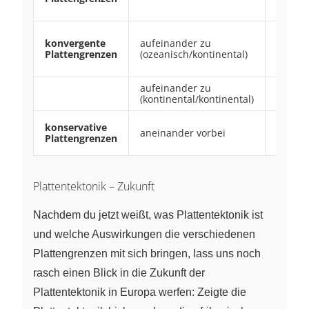
Erdbe
Tiefse
konvergente
aufeinander zu
Gebirg
Plattengrenzen
(ozeanisch/kontinental)
Vulkan
Erdbe
aufeinander zu
Kruste
(kontinental/kontinental)
Gebirg
Querbr
konservative
aneinander vorbei
Transf
Plattengrenzen
Erdbe
Plattentektonik – Zukunft
Nachdem du jetzt weißt, was Plattentektonik ist
und welche Auswirkungen die verschiedenen
Plattengrenzen mit sich bringen, lass uns noch
rasch einen Blick in die Zukunft der
Plattentektonik in Europa werfen: Zeigte die