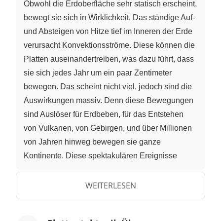
Obwohl die Erdoberfläche sehr statisch erscheint,
bewegt sie sich in Wirklichkeit. Das ständige Auf-
und Absteigen von Hitze tief im Inneren der Erde
verursacht Konvektionsströme. Diese können die
Platten auseinandertreiben, was dazu führt, dass
sie sich jedes Jahr um ein paar Zentimeter
bewegen. Das scheint nicht viel, jedoch sind die
Auswirkungen massiv. Denn diese Bewegungen
sind Auslöser für Erdbeben, für das Entstehen
von Vulkanen, von Gebirgen, und über Millionen
von Jahren hinweg bewegen sie ganze
Kontinente. Diese spektakulären Ereignisse
treten alle aufgrund der Plattentektonik auf. Es
gibt drei verschiedene Richtungen, in die sich
WEITERLESEN
Platten bewegen können. Sie können
voneinander wegdriften, zusammenstoßen oder