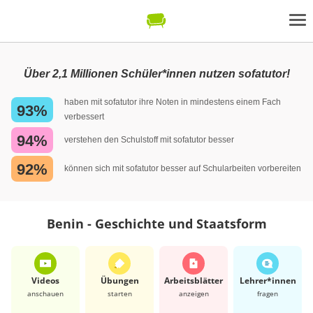
Über 2,1 Millionen Schüler*innen nutzen sofatutor!
haben mit sofatutor ihre Noten in mindestens einem Fach
93%
verbessert
94%
verstehen den Schulstoff mit sofatutor besser
92%
können sich mit sofatutor besser auf Schularbeiten vorbereiten
Benin - Geschichte und Staatsform
Videos
Übungen
Arbeits­blätter
Lehrer*​innen
anschauen
starten
anzeigen
fragen