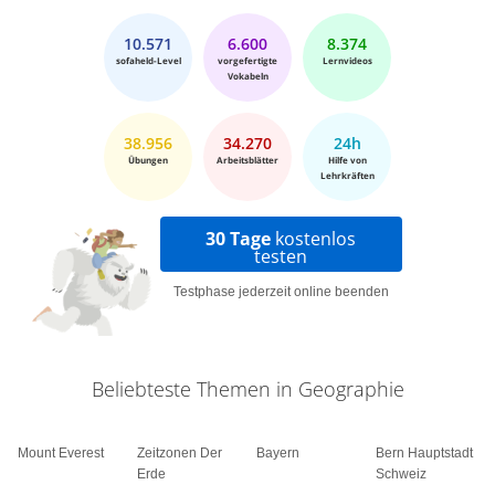
von fünf Jahren direkt gewählt.
Gesetzgebungsorgan ist die Assemblée
10.571
6.600
8.374
sofaheld-Level
vorgefertigte
Lernvideos
Nationale, ein mit 83 Abgeordneten besetztes
Vokabeln
Einkammerparlament, dessen Abgeordnete für
vier Jahre gewählt werden. Kultur und
38.956
34.270
24h
Bildungswesen sind stark durch die ehemalige
Übungen
Arbeitsblätter
Hilfe von
Lehrkräften
Kolonialmacht Frankreich geprägt. Französisch
ist daher, auch nach der Unabhängigkeit Benins,
30 Tage
kostenlos
Amtssprache geblieben.
testen
Testphase jederzeit online beenden
Beliebteste Themen in Geographie
Mount Everest
Zeitzonen Der
Bayern
Bern Hauptstadt
Erde
Schweiz