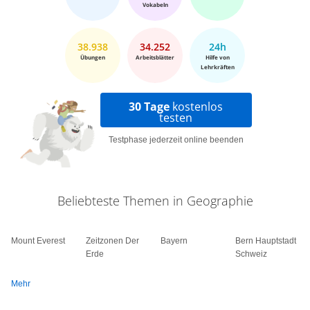
Vokabeln
38.938
34.252
24h
Übungen
Arbeitsblätter
Hilfe von
Lehrkräften
30 Tage
kostenlos
testen
Testphase jederzeit online beenden
Beliebteste Themen in Geographie
Mount Everest
Zeitzonen Der
Bayern
Bern Hauptstadt
Erde
Schweiz
Mehr