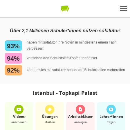
Über 2,1 Millionen Schüler*innen nutzen sofatutor!
haben mit sofatutor ihre Noten in mindestens einem Fach
93%
verbessert
94%
verstehen den Schulstoff mit sofatutor besser
92%
können sich mit sofatutor besser auf Schularbeiten vorbereiten
Istanbul - Topkapi Palast
Videos
Übungen
Arbeits­blätter
Lehrer*​innen
anschauen
starten
anzeigen
fragen