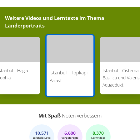
Weitere Videos und Lerntexte im Thema
Länderportraits
stanbul - Hagia
Istanbul - Cisterna
Istanbul - Topkapi
ophia
Basilica und Valens
Palast
Aquaedukt
Mit Spaß
Noten verbessern
10.571
6.600
8.370
sofaheld-Level
vorgefertigte
Lernvideos