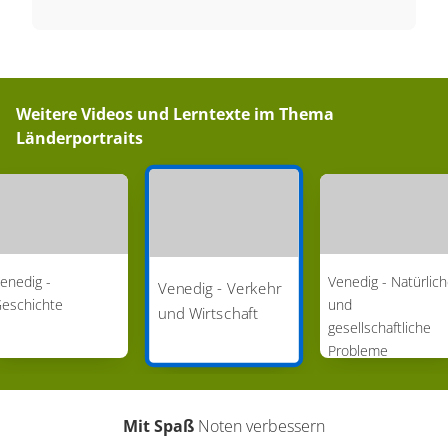
Weitere Videos und Lerntexte im Thema
Länderportraits
enedig -
Venedig - Natürlic
Venedig - Verkehr
eschichte
und
und Wirtschaft
gesellschaftliche
Probleme
Mit Spaß
Noten verbessern