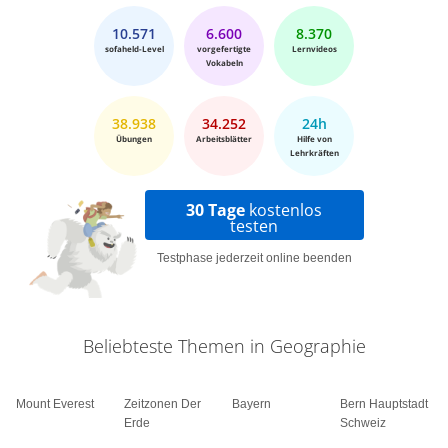
10.571
6.600
8.370
sofaheld-Level
vorgefertigte
Lernvideos
Vokabeln
38.938
34.252
24h
Übungen
Arbeitsblätter
Hilfe von
Lehrkräften
30 Tage
kostenlos
testen
Testphase jederzeit online beenden
Beliebteste Themen in Geographie
Mount Everest
Zeitzonen Der
Bayern
Bern Hauptstadt
Erde
Schweiz