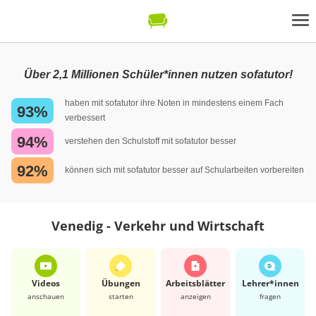
Über 2,1 Millionen Schüler*innen nutzen sofatutor!
haben mit sofatutor ihre Noten in mindestens einem Fach
93%
verbessert
94%
verstehen den Schulstoff mit sofatutor besser
92%
können sich mit sofatutor besser auf Schularbeiten vorbereiten
Venedig - Verkehr und Wirtschaft
Videos
Übungen
Arbeits­blätter
Lehrer*​innen
anschauen
starten
anzeigen
fragen