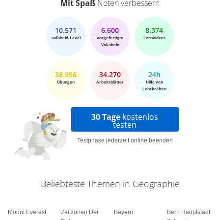
Mit Spaß
Noten verbessern
10.571
6.600
8.374
sofaheld-Level
vorgefertigte
Lernvideos
Vokabeln
38.956
34.270
24h
Übungen
Arbeitsblätter
Hilfe von
Lehrkräften
30 Tage
kostenlos
testen
Testphase jederzeit online beenden
Beliebteste Themen in Geographie
Mount Everest
Zeitzonen Der
Bayern
Bern Hauptstadt