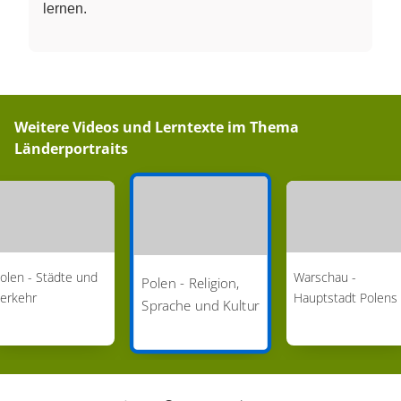
lernen.
Weitere Videos und Lerntexte im Thema
Länderportraits
olen - Städte und
Warschau -
Polen - Religion,
erkehr
Hauptstadt Polens
Sprache und Kultur