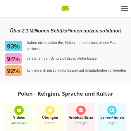
Über 2,1 Millionen Schüler*innen nutzen sofatutor!
haben mit sofatutor ihre Noten in mindestens einem Fach
93%
verbessert
94%
verstehen den Schulstoff mit sofatutor besser
92%
können sich mit sofatutor besser auf Schularbeiten vorbereiten
Polen - Religion, Sprache und Kultur
Videos
Übungen
Arbeits­blätter
Lehrer*​innen
anschauen
starten
anzeigen
fragen