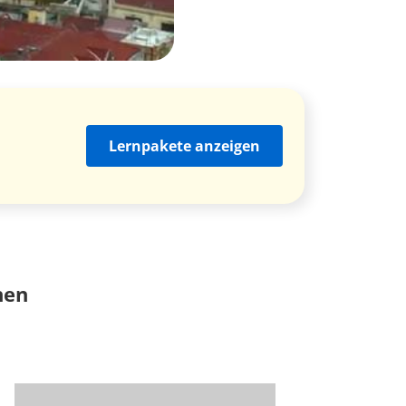
Lernpakete anzeigen
nen