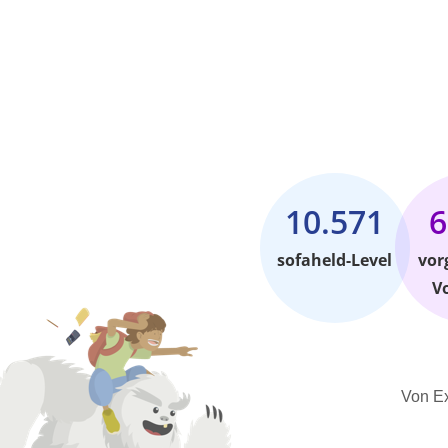
10.571
6
sofaheld-Level
vor
V
Von Ex