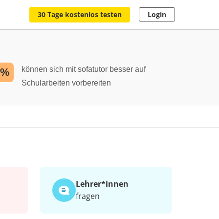
30 Tage kostenlos testen
Login
können sich mit sofatutor besser auf
2%
Schularbeiten vorbereiten
Lehrer*​innen
fragen