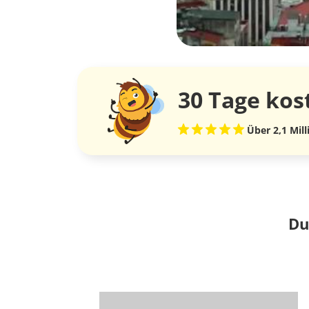
30 Tage
kos
Über 2,1 Mil
Du