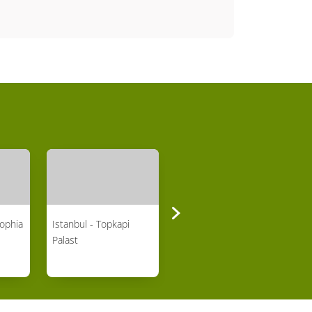
Sophia
Istanbul - Topkapi
Istanbul - Cisterna
Palast
Basilica und Valens
Aquaedukt