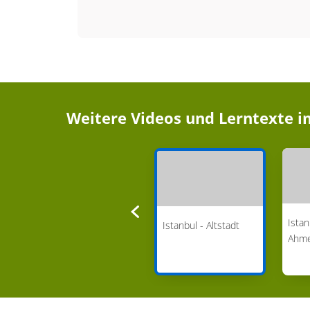
Weitere Videos und Lerntexte 
Istanbul - Lage,
Istan
Istanbul - Altstadt
Geschichte,
Ahm
Bevölkerung und
Religionen