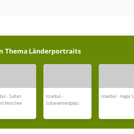
im Thema
Länderportraits
bul - Sultan
Istanbul -
Istanbul - Hagia 
ed Moschee
Sultanahmedplatz