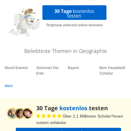
30 Tage
kostenlos
testen
Testphase jederzeit online beenden
Beliebteste Themen in Geographie
Mount Everest
Zeitzonen Der
Bayern
Bern Hauptstadt
Erde
Schweiz
Mehr
30 Tage
kostenlos
testen
Über 2,1 Millionen Schüler*innen
nutzen sofatutor