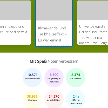
ohlendioxid und
Umweltbewusste
Klimawandel und
er Treibhauseffekt
Häuser und Städte
Treibhauseffekt –
– es war einmal
Es war einmal
unsere Erde (Folge
unsere Erde (Folge
22)
2)
Mit Spaß
Noten verbessern
10.571
6.600
8.374
sofaheld-Level
vorgefertigte
Lernvideos
Vokabeln
38.956
34.270
24h
Übungen
Arbeitsblätter
Hilfe von
Lehrkräften