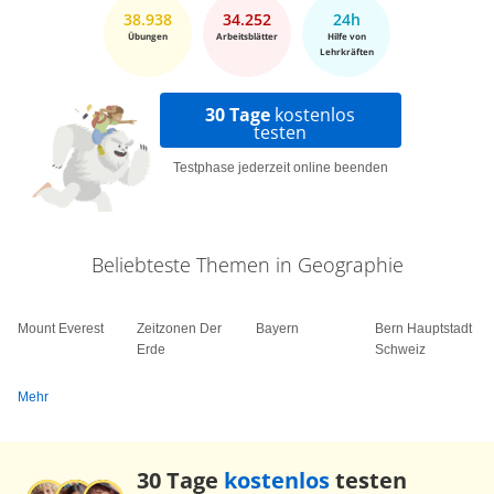
38.938
34.252
24h
Übungen
Arbeitsblätter
Hilfe von
Lehrkräften
30 Tage
kostenlos
testen
Testphase jederzeit online beenden
Beliebteste Themen in Geographie
Mount Everest
Zeitzonen Der
Bayern
Bern Hauptstadt
Erde
Schweiz
Mehr
30 Tage
kostenlos
testen