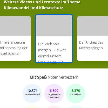
Weitere Videos und Lerntexte im Thema
Klimawandel und Klimaschutz
limaveränderung
Der Anstieg des
Die Welt von
nd Anpassung der
Meeresspiegels
morgen – Es war
esellschaften
einmal unsere
Erde (Folge 26)
Mit Spaß
Noten verbessern
10.571
6.600
8.370
sofaheld-Level
vorgefertigte
Lernvideos
Vokabeln