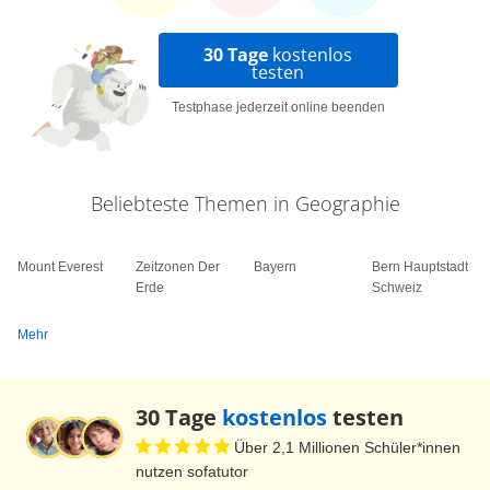
30 Tage
kostenlos
testen
Testphase jederzeit online beenden
Beliebteste Themen in Geographie
Mount Everest
Zeitzonen Der
Bayern
Bern Hauptstadt
Erde
Schweiz
Mehr
30 Tage
kostenlos
testen
Über 2,1 Millionen Schüler*innen
nutzen sofatutor