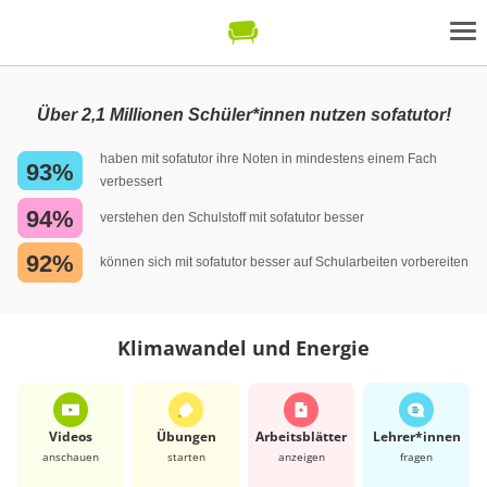
Über 2,1 Millionen Schüler*innen nutzen sofatutor!
haben mit sofatutor ihre Noten in mindestens einem Fach
93%
verbessert
94%
verstehen den Schulstoff mit sofatutor besser
92%
können sich mit sofatutor besser auf Schularbeiten vorbereiten
Klimawandel und Energie
Videos
Übungen
Arbeits­blätter
Lehrer*​innen
anschauen
starten
anzeigen
fragen