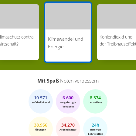
limaschutz contra
Kohlendioxid und
Klimawandel und
irtschaft?
der Treibhauseffek
Energie
Mit Spaß
Noten verbessern
10.571
6.600
8.374
sofaheld-Level
vorgefertigte
Lernvideos
Vokabeln
38.956
34.270
24h
Übungen
Arbeitsblätter
Hilfe von
Lehrkräften