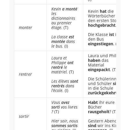
Kevin
a monté
Kevin
hat
die
les
Wörterbücher in
dictionnaires
den ersten Stock
au premier
hochgebracht
. (T)
monter
étage.
(T)
Die Klasse
ist
in
La classe
est
den Bus
montée
dans
eingestiegen
. (I)
le bus.
(I)
Laura und Philippe
Laura et
haben
das
Philippe
ont
Material
rentré
le
eingepackt
. (T)
matériel.
(T)
rentrer
Die Schülerinnen
Les élèves
sont
und Schüler
sind
rentrés
dans
in die Schule
l’école.
(I)
zurückgekehrt
. (I)
Vous
avez
Habt
ihr eure
sorti
vos livres
Bücher
?
(T)
rausgeholt
? (T)
sortir
Hier soir, nous
Gestern Abend
sommes sortis
sind
wir ins Kino