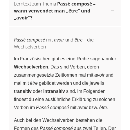
Lerntext zum Thema
Passé composé –
wann verwendet man „être“ und
„avoir“?
Passé composé
mit
avoir
und
être
– die
Wechselverben
Im Französischen gibt es eine Reihe sogenannter
Wechselverben
. Das sind Verben, deren
zusammengesetzte Zeitformen mal mit
avoir
und
mal mit
être
gebildet werden und die jeweils
transitiv
oder
intransitiv
sind. Im Folgenden
findest du eine ausführliche Erklärung zu solchen
Verben im
Passé composé
mit
avoir
bzw.
être
.
Auch bei den Wechselverben bestehen die
Formen des
Passé composé
aus zwei Teilen. Der