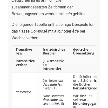
Deutschen ist es ähnlich: Die
zusammengesetzten Zeitformen der
Bewegungsverben werden mit
sein
gebildet.
Die folgende Tabelle enthält einige Beispiele für
das
Passé Composé
mit
avoir
oder
être
bei
Wechselverben.
Transitive
französisches
deutsche
bzw.
Beispiel
Übersetzung
intransitive
(T = transitiv,
Verben
I =
intransitiv)
Die Schülerinnen
Les élèves
ont
und Schüler
haben
descendu
les
die Bücher
livres.
(T)
heruntergeholt
. (T)
descendre
Nous
sommes
Wir
sind
ins
descendus
au
Sekretariat
secrétariat.
(I)
hinuntergegangen
.
(I)