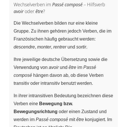
Wechselverben im
Passé composé
– Hilfsverb
avoir
oder
être
?
Die Wechselverben bilden nur eine kleine
Gruppe. Zu ihnen gehören jedoch Verben, die im
Französischen häufig gebraucht werden:
descendre
,
monter
,
rentrer
und
sortir
.
Ihre jeweilige deutsche Übersetzung sowie die
Verwendung von
avoir
und
être
im
Passé
composé
hängen davon ab, ob diese Verben
transitiv oder intransitiv benutzt werden.
In ihrer intransitiven Bedeutung bezeichnen diese
Verben eine
Bewegung bzw.
Bewegungsrichtung
oder einen Zustand und
werden im
Passé composé
mit
être
konjugiert. Im