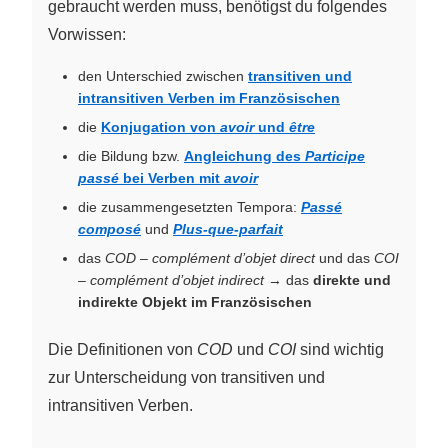
gebraucht werden muss, benötigst du folgendes
Vorwissen:
den Unterschied zwischen
transitiven und
intransitiven Verben im Französischen
die
Konjugation von
avoir
und
être
die Bildung bzw.
Angleichung des
Participe
passé
bei Verben mit
avoir
die zusammengesetzten Tempora:
Passé
composé
und
Plus-que-parfait
das
COD
–
complément d’objet direct
und das
COI
–
complément d’objet indirect
→ das
direkte und
indirekte Objekt im Französischen
Die Definitionen von
COD
und
COI
sind wichtig
zur Unterscheidung von transitiven und
intransitiven Verben.