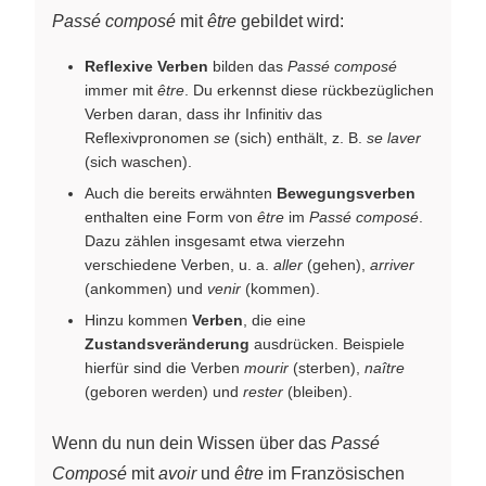
Passé composé
mit
être
gebildet wird:
Reflexive Verben
bilden das
Passé composé
immer mit
être
. Du erkennst diese rückbezüglichen
Verben daran, dass ihr Infinitiv das
Reflexivpronomen
se
(sich) enthält, z. B.
se laver
(sich waschen).
Auch die bereits erwähnten
Bewegungsverben
enthalten eine Form von
être
im
Passé composé
.
Dazu zählen insgesamt etwa vierzehn
verschiedene Verben, u. a.
aller
(gehen),
arriver
(ankommen) und
venir
(kommen).
Hinzu kommen
Verben
, die eine
Zustandsveränderung
ausdrücken. Beispiele
hierfür sind die Verben
mourir
(sterben),
naître
(geboren werden) und
rester
(bleiben).
Wenn du nun dein Wissen über das
Passé
Composé
mit
avoir
und
être
im Französischen