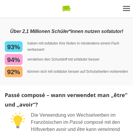
Über 2,1 Millionen Schüler*innen nutzen sofatutor!
haben mit sofatutor ihre Noten in mindestens einem Fach
93%
verbessert
94%
verstehen den Schulstoff mit sofatutor besser
92%
können sich mit sofatutor besser auf Schularbeiten vorbereiten
Passé composé – wann verwendet man „être“
und „avoir“?
Die Verwendung von Wechselverben im
Französischen im
Passé composé
mit den
Hilfsverben
avoir
und
être
kann verwirrend