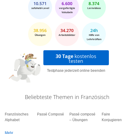
10.571
6.600
8.374
sofaheld-Level
vorgefertigte
Lernvideos
Vokabeln
38.956
34.270
24h
Übungen
Arbeitsblätter
Hilfe von
Lehrkräften
30 Tage
kostenlos
testen
Testphase jederzeit online beenden
Beliebteste Themen in Französisch
Französisches
Passé Composé
Passé composé
Faire
Alphabet
– Übungen
Konjugieren
Mehr