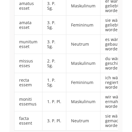
er wäre
amatus
3. P.
Maskulinum
geliebt
esset
Sg.
worden
sie wäre
amata
3. P.
Femininum
geliebt
esset
Sg.
worden
es wäre
munitum
3. P.
Neutrum
gebaut
esset
Sg.
worden
du wärst
missus
2. P.
Maskulinum
geschickt
esses
Sg.
worden
ich wäre
recta
1. P.
Femininum
regiert
essem
Sg.
worden
wir wären
moniti
1. P. Pl.
Maskulinum
ermahnt
essemus
worden
sie wären
facta
3. P. Pl.
Neutrum
gemacht
essent
worden