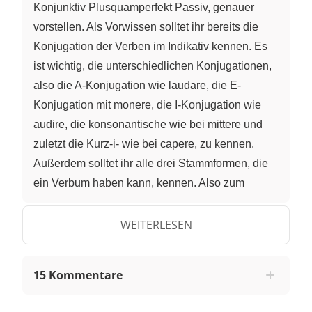
Konjunktiv Plusquamperfekt Passiv, genauer
vorstellen. Als Vorwissen solltet ihr bereits die
Konjugation der Verben im Indikativ kennen. Es
ist wichtig, die unterschiedlichen Konjugationen,
also die A-Konjugation wie laudare, die E-
Konjugation mit monere, die I-Konjugation wie
audire, die konsonantische wie bei mittere und
zuletzt die Kurz-i- wie bei capere, zu kennen.
Außerdem solltet ihr alle drei Stammformen, die
ein Verbum haben kann, kennen. Also zum
Beispiel von laudare die erste Person Präsens
laudo, die erste Person Perfekt laudavi und das
WEITERLESEN
PPP laudatus, -a, -um. Ich möchte mein Video
wie folgt gliedern. Zuerst werde ich die Frage
15 Kommentare
klären: “Wie wird der Konjunktiv Plusquamperfekt
Passiv in den verschiedenen Konjugationen