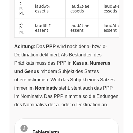
2.
laudāt-ī
laudāt-ae
laudāt-a
P.
essetis
essetis
essetis
Pl.
3.
laudāt-ī
laudāt-ae
laudāt-a
P.
essent
essent
essent
Pl.
Achtung
: Das
PPP
wird nach der ā- bzw. ō-
Deklination dekliniert. Als Bestandteil des
Prädikats muss das PPP in
Kasus, Numerus
und Genus
mit dem Subjekt des Satzes
übereinstimmen. Weil das Subjekt eines Satzes
immer im
Nominativ
steht, steht auch das PPP
im Nominativ. Das PPP nimmt also die Endungen
des Nominativs der ā- oder ō-Deklination an.
Fehleralarm