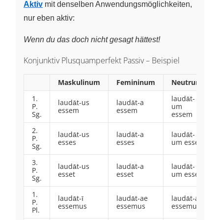
Aktiv
mit denselben Anwendungsmöglichkeiten,
nur eben aktiv:
Wenn du das doch nicht gesagt hättest!
Konjunktiv Plusquamperfekt Passiv – Beispiel
Maskulinum
Femininum
Neutrum
1.
laudāt-
laudāt-us
laudāt-a
P.
um
essem
essem
Sg.
essem
2.
laudāt-us
laudāt-a
laudāt-
P.
esses
esses
um esses
Sg.
3.
laudāt-us
laudāt-a
laudāt-
P.
esset
esset
um esset
Sg.
1.
laudāt-ī
laudāt-ae
laudāt-a
P.
essemus
essemus
essemus
Pl.