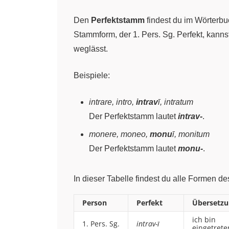
Den
Perfektstamm
findest du im Wörterbu
Stammform, der 1. Pers. Sg. Perfekt, kann
weglässt.
Beispiele:
intrare, intro,
intrav
ī, intratum
Der Perfektstamm lautet
intrav-
.
monere, moneo,
monu
ī, monitum
Der Perfektstamm lautet
monu-
.
In dieser Tabelle findest du alle Formen d
Person
Perfekt
Übersetzu
ich bin
1. Pers. Sg.
intrav-ī
eingetrete