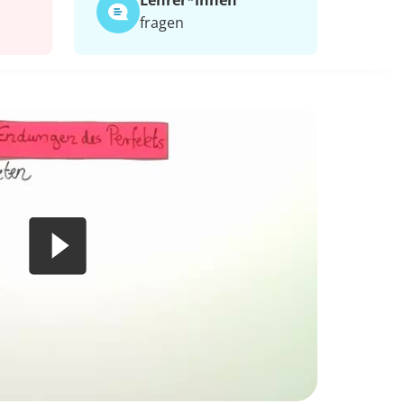
Lehrer*​innen
fragen