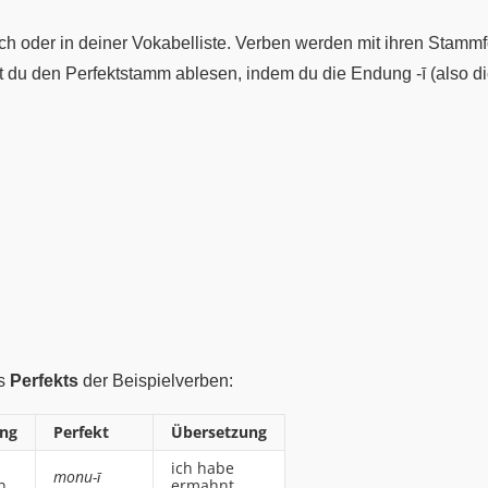
ch oder in deiner Vokabelliste. Verben werden mit ihren Stamm
st du den Perfektstamm ablesen, indem du die Endung -ī (also d
es
Perfekts
der Beispielverben:
ng
Perfekt
Übersetzung
ich habe
monu-ī
n
ermahnt