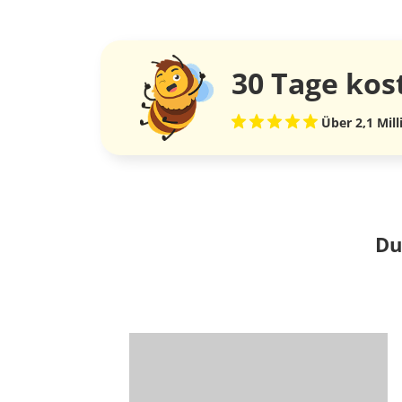
30 Tage
kos
Über 2,1 Mil
Du