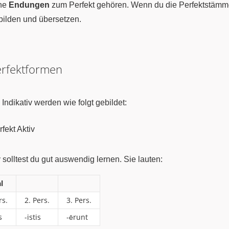
che
Endungen
zum Perfekt gehören. Wenn du die Perfektstämm
 bilden und übersetzen.
Perfektformen
Indikativ werden wie folgt gebildet:
ekt Aktiv
 solltest du gut auswendig lernen. Sie lauten:
l
rs.
2. Pers.
3. Pers.
s
-istis
-ērunt