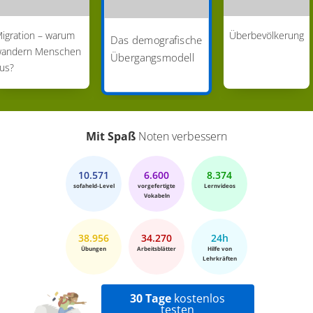
igration – warum
Überbevölkerung
Das demografische
andern Menschen
Übergangsmodell
us?
Mit Spaß
Noten verbessern
10.571
6.600
8.374
sofaheld-Level
vorgefertigte
Lernvideos
Vokabeln
38.956
34.270
24h
Übungen
Arbeitsblätter
Hilfe von
Lehrkräften
30 Tage
kostenlos
testen