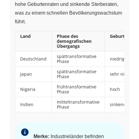
hohe Geburtenraten und sinkende Sterberaten,
was zu einem schnellen Bevölkerungswachstum
führt.
Land
Phase des
Geburtenrate
demografischen
Übergangs
spättransformative
Deutschland
niedrig
Phase
spättransformative
Japan
sehr niedrig
Phase
frühtransformative
Nigeria
hoch
Phase
mitteltransformative
Indien
sinkend
Phase
Merke:
Industrieländer befinden