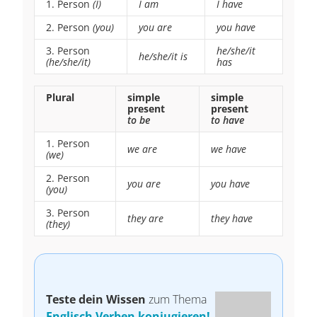
1. Person
(I)
I am
I have
2. Person
(you)
you are
you have
3. Person
he/she/it
he/she/it is
(he/she/it)
has
Plural
simple
simple
present
present
to be
to have
1. Person
we are
we have
(we)
2. Person
you are
you have
(you)
3. Person
they are
they have
(they)
Teste dein Wissen
zum Thema
Englisch Verben konjugieren!