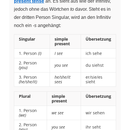
present tense
an. Es sieht aus wie der Infinitiv,
jedoch ohne das Wörtchen
to
davor. Steht es in
der dritten Person Singular, wird an den Infinitiv
noch ein
-s
angehängt:
Singular
simple
Übersetzung
present
1. Person
(I)
I see
ich sehe
2. Person
you see
du siehst
(you)
3. Person
he/she/it
er/sie/es
(he/she/it)
sees
sieht
Plural
simple
Übersetzung
present
1. Person
we see
wir sehen
(we)
2. Person
you see
ihr seht
(you)