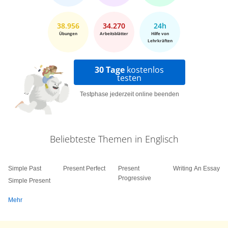
38.956
34.270
24h
Übungen
Arbeitsblätter
Hilfe von
Lehrkräften
30 Tage
kostenlos
testen
Testphase jederzeit online beenden
Beliebteste Themen in Englisch
Simple Past
Present Perfect
Present
Writing An Essay
Progressive
Simple Present
Mehr