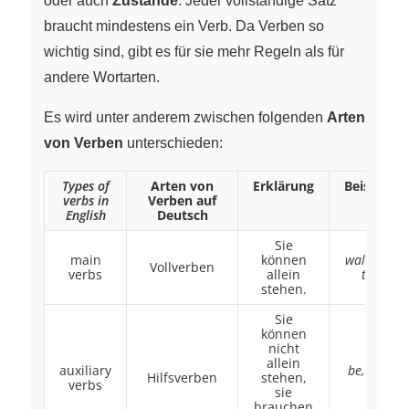
oder auch
Zustände
. Jeder vollständige Satz
braucht mindestens ein Verb. Da Verben so
wichtig sind, gibt es für sie mehr Regeln als für
andere Wortarten.
Es wird unter anderem zwischen folgenden
Arten
von Verben
unterschieden:
Types of
Arten von
Erklärung
Beispiele
verbs in
Verben auf
English
Deutsch
Sie
main
können
walk, eat,
Vollverben
verbs
allein
talk
stehen.
Sie
können
nicht
allein
auxiliary
be, have,
Hilfsverben
stehen,
verbs
do
sie
brauchen