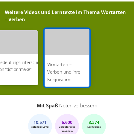
Weitere Videos und Lerntexte im Thema
Wortarten
– Verben
edeutungsunterschied
Wortarten –
on “do” or “make”
Verben und ihre
Konjugation
Mit Spaß
Noten verbessern
10.571
6.600
8.374
sofaheld-Level
vorgefertigte
Lernvideos
Vokabeln