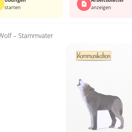
Übungen
Arbeits­blätter
starten
anzeigen
Wolf – Stammvater