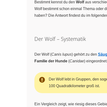
Bestimmt kennst du den
Wolf
aus verschi
Wolf bestimmt schon einmal Thema oder die 
haben? Die Antwort findest du im folgenden
Der Wolf – Systematik
Der Wolf (
Canis lupus
) gehört zu den
Säug
Familie der Hunde
(
Canidae
) eingeordnet
Der Wolf lebt in Gruppen, den so
100 Quadratkilometer groß ist.
Ein Vergleich zeigt, wie riesig dieses Gebi