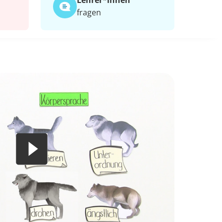
Lehrer*​innen
fragen