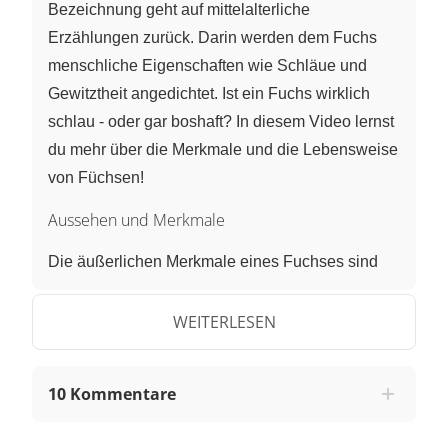
Bezeichnung geht auf mittelalterliche
Erzählungen zurück. Darin werden dem Fuchs
menschliche Eigenschaften wie Schläue und
Gewitztheit angedichtet. Ist ein Fuchs wirklich
schlau - oder gar boshaft? In diesem Video lernst
du mehr über die Merkmale und die Lebensweise
von Füchsen!
Aussehen und Merkmale
Die äußerlichen Merkmale eines Fuchses sind
sein rotbraunes Fell, sein buschiger Schwanz,
seine spitze Schnauze und seine großen, spitzen
WEITERLESEN
Ohren. Auf der Bauchseite ist sein Fell heller, der
Kinn- und Halsbereich ist weiß.
10 Kommentare
Als Raubtier verfügt der Fuchs über ein
Raubtiergebiss
, das durch spitze
Fangzähne