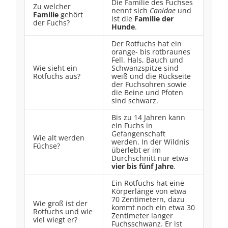
Die Familie des Fuchses
Zu welcher
nennt sich
Canidae
und
Familie
gehört
ist die
Familie der
der Fuchs?
Hunde
.
Der Rotfuchs hat ein
orange- bis rotbraunes
Fell. Hals, Bauch und
Wie sieht ein
Schwanzspitze sind
Rotfuchs aus?
weiß und die Rückseite
der Fuchsohren sowie
die Beine und Pfoten
sind schwarz.
Bis zu 14 Jahren kann
ein Fuchs in
Gefangenschaft
Wie alt werden
werden. In der Wildnis
Füchse?
überlebt er im
Durchschnitt nur etwa
vier bis fünf Jahre
.
Ein Rotfuchs hat eine
Körperlänge von etwa
70 Zentimetern, dazu
Wie groß ist der
kommt noch ein etwa 30
Rotfuchs und wie
Zentimeter langer
viel wiegt er?
Fuchsschwanz. Er ist