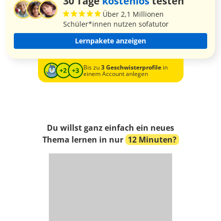
30 Tage
kostenlos
testen
Über 2,1 Millionen
Schüler*innen nutzen sofatutor
Lernpakete anzeigen
Bis zu
3 Geschwisterprofile
in
einem Account anlegen
Du willst ganz einfach ein neues
Thema lernen in nur
12 Minuten?