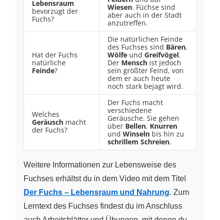
Lebensraum
Wiesen
. Füchse sind
bevorzugt der
aber auch in der Stadt
Fuchs?
anzutreffen.
Die natürlichen Feinde
des Fuchses sind
Bären
,
Hat der Fuchs
Wölfe
und
Greifvögel
.
natürliche
Der
Mensch
ist jedoch
Feinde
?
sein größter Feind, von
dem er auch heute
noch stark bejagt wird.
Der Fuchs macht
verschiedene
Welches
Geräusche. Sie gehen
Geräusch
macht
über
Bellen
,
Knurren
der Fuchs?
und
Winseln
bis hin zu
schrillem Schreien
.
Weitere Informationen zur Lebensweise des
Fuchses erhältst du in dem Video mit dem Titel
Der Fuchs – Lebensraum und Nahrung
. Zum
Lerntext des Fuchses findest du im Anschluss
auch Arbeitsblätter und Übungen, mit denen du