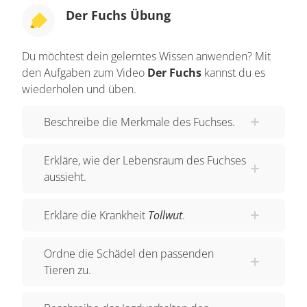
Der Fuchs Übung
und vier ausgeprägte Backenzähne im Ober- und
Unterkiefer - die sogenannten
Reißzähne
-
Du möchtest dein gelerntes Wissen anwenden? Mit
gekennzeichnet ist. Die Reißzähne dienen zum
den Aufgaben zum Video
Der Fuchs
kannst du es
Zerreißen der Beute und zum Brechen von
wiederholen und üben.
Knochen. Besonders ausgeprägt sind der
Geruchs- und der Gehörssinn.
Beschreibe die Merkmale des Fuchses.
Der Fuchsbau
Erkläre, wie der Lebensraum des Fuchses
Der Lebensraum von Füchsen sind Wälder,
aussieht.
Lichtungen und Felder. Der Fuchs ist ein
Einzelgänger
und wohnt unterirdisch in seinem
Erkläre die Krankheit
Tollwut
.
Fuchsbau
. Dieser hat meist mehrere gut
versteckte Ausgänge und besteht aus vielen
Ordne die Schädel den passenden
Röhren und Kammern. Im
Wohnkessel
bringt die
Tieren zu.
Füchsin - die sogenannte
Fähe
- im Frühjahr ihre
Jungen zur Welt. Die Welpen werden nackt und