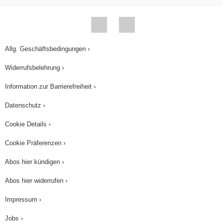
manchmal von der tödlichen Infektionskrankheit
namens
Tollwut
befallen. Tollwütige Füchse
verlieren die Scheu vor Menschen. Die Tollwut ist
Allg. Geschäftsbedingungen ›
- z.b. über den Speichel des Tiers - auch auf den
Menschen übertragbar. Allerdings ist nicht jeder
Widerrufsbelehrung ›
Fuchs tollwütig, der nicht sofort vor Menschen
Information zur Barrierefreiheit ›
flüchtet.
Datenschutz ›
Gerade im städtischen Raum, wo Füchse durch
Cookie Details ›
Nahrungsmittelreste des Menschen ein gutes
Nahrungsangebot finden, verlieren Fuchse
Cookie Präferenzen ›
zusehends die Scheu vor Menschen. Das heißt
Abos hier kündigen ›
aber noch lange nicht, dass sie tollwütig sind.
Abos hier widerrufen ›
Tollwütige Füchse erkennst du oft an ihrem
Impressum ›
ausgemergelten Aussehen und ihrem struppigen,
Jobs ›
ausgedünnten Fell. Waldgebiete, in denen die