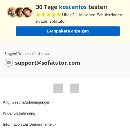
zunächst das Winkelpaar α und γ an. Ich nehme
30 Tage
kostenlos
testen
nun ein Parallelogramm, das zu dem auf der Tafel
Über 2,1 Millionen Schüler*innen
kongruent ist.und kennzeichne dort nur die
nutzen sofatutor
Winkel α und γ. Ich bezeichne nun noch die
Lernpakete anzeigen
Eckpunkte A, B, C und D. Ich verbinde die Punkte
B und D und erhalte 2 Dreiecke, DAB und BCD.
Diese sind kongruent zueinander. Das kann man
Fragen? Wir sind für dich da!
zeigen, indem man das Parallelogramm entlang
support@sofatutor.com
der Strecke BD zerschneidet. Dann erhalten wir
diese beiden kongruenten Dreiecke. Noch haben
wir das Parallelogramm, wenn ich es aber
umdrehe, so seht ihr es, erhalte ich 2
deckungsgleiche Dreiecke, und die Winkel α und
Allg. Geschäftsbedingungen ›
γ liegen genau übereinander. Also sind diese
Widerrufsbelehrung ›
beiden Dreiecke kongruent. Ich lege aus ihnen
wieder das Parallelogramm zusammen. Wir
Information zur Barrierefreiheit ›