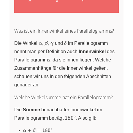
Was ist ein Innenwinkel eines Parallelogramms?
\alpha
\beta
\gamma
\delta
Die Winkel
α
,
β
,
γ
und
δ
im Parallelogramm
nennt man per Definition auch
Innenwinkel
des
Parallelogramms, da sie innen liegen. Welche
Zusammenhänge für die Innenwinkel gelten,
schauen wir uns in den folgenden Abschnitten
genauer an.
Welche Winkelsumme hat ein Parallelogramm?
Die
Summe
benachbarter Innenwinkel im
∘
180^\circ
18
0
Parallelogramm beträgt
. Also gilt:
∘
\alpha +
+
=
18
0
α
β