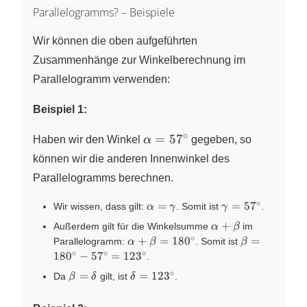
Parallelogramms? – Beispiele
Wir können die oben aufgeführten
Zusammenhänge zur Winkelberechnung im
Parallelogramm verwenden:
Beispiel 1:
∘
\alpha
=
5
7
Haben wir den Winkel
α
gegeben, so
=
können wir die anderen Innenwinkel des
57^\circ
Parallelogramms berechnen.
∘
\alpha
\gamma
=
=
5
7
Wir wissen, dass gilt:
. Somit ist
.
α
γ
γ
=
=
\alpha
+
Außerdem gilt für die Winkelsumme
im
α
β
\gamma
57^\circ
+
∘
\alpha +
\beta =
+
=
18
0
=
Parallelogramm:
. Somit ist
α
β
β
\beta
\beta =
180^\circ
∘
∘
∘
18
0
−
5
7
=
12
3
.
180^\circ
-
∘
\beta
\delta =
=
=
12
3
Da
gilt, ist
.
β
δ
δ
57^\circ
=
123^\circ
=
\delta