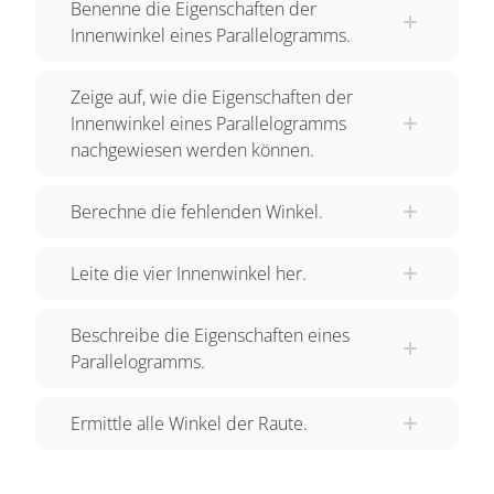
Benenne die Eigenschaften der
α+β=180°, α+δ=180°, β+γ=180° und γ+δ=180°.
Innenwinkel eines Parallelogramms.
Diese Behauptung wollen wir nun beweisen. Um
den Beweis zu führen, möchte ich unser
Zeige auf, wie die Eigenschaften der
Modellparallelogramm etwas variieren. Ich
Innenwinkel eines Parallelogramms
nehme die Eckpunkte weg, da wir sie nicht
nachgewiesen werden können.
benötigen und schreibe die 4
Parallelogrammseiten in die Fläche hinein. Wir
Berechne die fehlenden Winkel.
beginnen den Beweis mit dem 2. Teil. Wir
betrachten zunächst die Winkel α und β. Wir
Leite die vier Innenwinkel her.
drehen das Parallelogramm etwas. Die Seiten b
und d, unten und oben, sind parallel zueinander.
Beschreibe die Eigenschaften eines
Ich möchte das durch diese beiden Stäbe
Parallelogramms.
andeuten, die Parallelen darstellen. Dann sind
aber α und β entgegengesetzt liegende Winkel,
Ermittle alle Winkel der Raute.
an einer Geraden, die Parallelen schneidet. Da α
und β entgegengesetzte Winkel sind, folgt