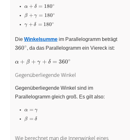
\beta =
∘
\alpha +
+
=
18
0
α
δ
180^\circ
\delta =
∘
\beta +
+
=
18
0
β
γ
180^\circ
\gamma
∘
\gamma
+
=
18
0
γ
δ
=
+ \delta
180^\circ
=
360^\cir
Die
Winkelsumme
im Parallelogramm beträgt
180^\circ
∘
36
0
, da das Parallelogramm ein Viereck ist:
∘
\alpha +
+
+
+
=
36
0
α
β
γ
δ
\beta +
Gegenüberliegende Winkel
\gamma
+ \delta
Gegenüberliegende Winkel sind im
=
360^\circ
Parallelogramm gleich groß. Es gilt also:
\alpha
=
α
γ
=
\beta
=
β
δ
\gamma
=
\delta
Wie berechnet man die Innenwinkel eines