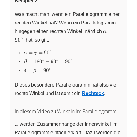
123^\circ
Beispiel 2:
Was macht man, wenn ein Parallelogramm einen
rechten Winkel hat? Wenn ein Parallelogramm
\alpha=90^\
=
hingegen einen rechten Winkel, nämlich
α
∘
9
0
, hat, so gilt:
∘
\alpha
=
=
9
0
α
γ
=
∘
∘
∘
\beta =
=
18
0
−
9
0
=
9
0
β
\gamma
180^\circ
∘
\delta =
=
=
9
0
=
δ
β
-
\beta =
90^\circ
90^\circ
90^\circ
Dieses besondere Parallelogramm hat also vier
=
90^\circ
rechte Winkel und ist somit ein
Rechteck
.
In diesem Video zu Winkeln im Parallelogramm ...
... werden Zusammenhänge der Innenwinkel im
Parallelogramm einfach erklärt. Dazu werden die