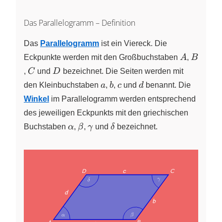
Das Parallelogramm – Definition
Das
Parallelogramm
ist ein Viereck. Die
A
B
Eckpunkte werden mit den Großbuchstaben
A
,
B
C
D
,
C
und
D
bezeichnet. Die Seiten werden mit
a
b
c
d
den Kleinbuchstaben
a
,
b
,
c
und
d
benannt. Die
Winkel
im Parallelogramm werden entsprechend
des jeweiligen Eckpunkts mit den griechischen
\alpha
\beta
\gamma
\delta
Buchstaben
α
,
β
,
γ
und
δ
bezeichnet.