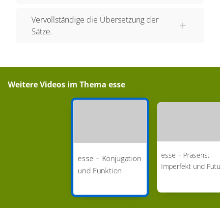
Hier haben wir das Prädikatsnomen "fröhlich"
Vervollständige die Übersetzung der
und die Kopula "sind". Beide zusammen bilden
Sätze.
das Prädikat im deutschen Satz. Im lateinischen
Satz ist "laeti" das Prädikatsnomen und "sunt" die
Kopula. "Laeti sunt" ist das Prädikat. Denn "esse"
gilt wie das deutsche Wort "sein" als Hilfsverb
Weitere Videos im Thema
esse
oder genauer - Verbindungsverb, die Kopula.
"Esse" verbindet das Subjekt mit dem
Prädikatsnomen. Beispiele:
Rosa pulchra est. - Die Rose ist schön.
esse – Präsens,
esse – Konjugation
Servi probi sunt. - Die Sklaven sind tüchtig.
Imperfekt und Futu
und Funktion
Periculum magnum est. - Die Gefahr ist groß.
"Rosa", "Servi" und "Periculum" sind die
Subjekte. "Pulchra", "probi" und "magnum" sind