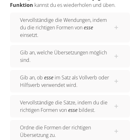
im Deutschen bei "sein", haben wir auch im
Funktion
kannst du es wiederholen und üben.
Lateinischen mehrere Stämme bei der
Konjugation von "esse". Das sind sie: s- und es-.
Vervollständige die Wendungen, indem
du die richtigen Formen von
esse
Die Personalendungen kennst du von den
einsetzt.
anderen Verben, außer bei der ersten Person das
"m", dann kommen, ab der zweiten Person, noch
Gib an, welche Übersetzungen möglich
"es", "t", "mus", "tis" und "nt". Bei den s-Stämmen
sind.
wird noch der Zwischenvokal "u" eingefügt. Bei
den es-Stämmen bleibt es so. In der zweiten
Gib an, ob
esse
im Satz als Vollverb oder
Person brauchen wir nur ein "s". Also doch nicht
Hilfsverb verwendet wird.
so ganz unregelmäßig. Jetzt noch die Imperative
Vervollständige die Sätze, indem du die
es! - sei! es-te! seid! Beispielsatz: Seid fröhlich,
richtigen Formen von
esse
bildest.
Schüler - Este laeti, discipuli!
Jetzt ein Aussagesatz: Laeti sunt. - Sie sind
Ordne die Formen der richtigen
fröhlich.
Übersetzung zu.