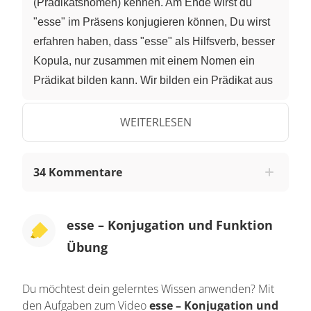
(Prädikatsnomen) kennen. Am Ende wirst du
"esse" im Präsens konjugieren können, Du wirst
erfahren haben, dass "esse" als Hilfsverb, besser
Kopula, nur zusammen mit einem Nomen ein
Prädikat bilden kann. Wir bilden ein Prädikat aus
"warm" und "sein". Lateinisch aus "calidus",
"calida", "calidum" und "esse". Es ist warm. Ich
WEITERLESEN
bin warm. Lateinisch heißt das: Calidum est und
Calidus oder Calida sum. Calidus beim Jungen,
34 Kommentare
Calida beim Mädchen. Und Calidum bei einem
neutralen Es, wenn es also keine Person weiter
gibt. Jetzt haben wir die erste und dritte Person
esse – Konjugation und Funktion
Singular von "esse". Nämlich: sum - ich bin und
Übung
est - er, sie, es ist. Die anderen Formen lauten: es
- du bist, sumus - wir sind, estis - ihr seid und sunt
Du möchtest dein gelerntes Wissen anwenden? Mit
- sie sind. Sum, es, est, sumus, estis, sunt. Wie
den Aufgaben zum Video
esse – Konjugation und