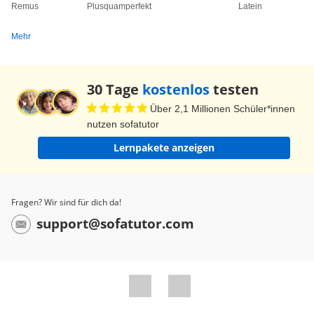
befinden", "leben", "wirklich sein", "wahr sein"
Remus
Plusquamperfekt
Latein
und mit anderem mehr. So viel für heute. Vale
Mehr
nunc et gaude!
Dein Tutor Radetzky
30 Tage
kostenlos
testen
Über 2,1 Millionen Schüler*innen
nutzen sofatutor
Lernpakete anzeigen
Fragen? Wir sind für dich da!
support@sofatutor.com