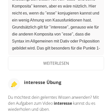
Komposita" kennen, aber es wäre nützlich. Hier
reicht es, wenn du "esse" konjugieren kannst und
ein wenig Ahnung von Kasusfunktionen hast.
Grundsätzlich gilt für "interesse", genauso wie für
die anderen Komposita von "esse", dass die
Syntax im Allgemeinen mit Dativ oder Präposition
gebildet wird. Das gilt besonders für die Punkte 1-
3 von "interesse", die du gleich sehen wirst.
Interesse - 1. dazwischen sein, dazwischen
WEITERLESEN
liegen; 2. sich unterscheiden; 3. dabei sein, an
etwas teilnehmen. 4. Das unpersönliche "interest"
interesse Übung
- es ist für jemanden wichtig, jemand hat
Interesse daran, es ist daran gelegen. "Interesse"
Du möchtest dein gelerntes Wissen anwenden? Mit
zu 1-3 wird in der üblichen Syntax gebraucht.
den Aufgaben zum Video
interesse
kannst du es
Mons inter eas gentes interest. / Der Berg liegt
wiederholen und üben.
zwischen diesen Volksstämmen. Pater ac