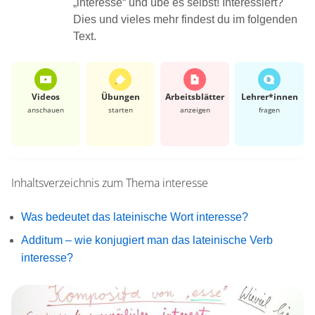
„interesse“ und übe es selbst! Interessiert?
Dies und vieles mehr findest du im folgenden
Text.
Videos
Übungen
Arbeits­blätter
Lehrer*​innen
anschauen
starten
anzeigen
fragen
Inhaltsverzeichnis zum Thema
interesse
Was bedeutet das lateinische Wort interesse?
Additum – wie konjugiert man das lateinische Verb
interesse?