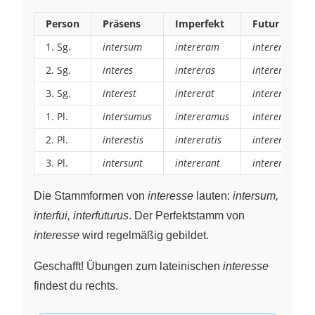
Person
Präsens
Imperfekt
Futur I
1. Sg.
intersum
intereram
interero
2. Sg.
interes
intereras
intereris
3. Sg.
interest
intererat
intererit
1. Pl.
intersumus
intereramus
intererimus
2. Pl.
interestis
intereratis
intereritis
3. Pl.
intersunt
intererant
intererunt
Die Stammformen von
interesse
lauten:
intersum,
interfui, interfuturus
. Der Perfektstamm von
interesse
wird regelmäßig gebildet.
Geschafft! Übungen zum lateinischen
interesse
findest du rechts.