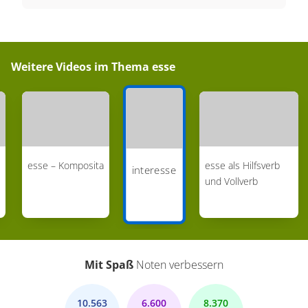
Besonderheit, dass an die Stelle der
Personalpronomina der 1. und 2. Person und
reflexiv, bei der 3. Person, die
Weitere Videos im Thema
esse
Possessivpronomina treten, und dass nicht - wie
beim simplex "esse" - im Nominativ Singular,
sondern im Ablativ Singular und nur für Feminina.
Es treten folglich die Possessivpronomina im
Ablativ Singular Femininum auf: Mea, tua, sua,
esse – Komposita
esse als Hilfsverb
interesse
nostra, vestra interest / es ist für mich (dich, ihn,
und Vollverb
usw) wichtig. Mea interest te Romae tutum esse. /
Ich habe ein Interesse daran, dass du in Rom
sicher bist. C) Dann gibt es noch das
unpersönliche "interest" mit adverbial
Mit Spaß
Noten verbessern
gebrauchtem Neutrum oder Adverb oder mit
Genitivus pretii. Die Frage würde lauten: Wie viel
10.563
6.600
8.370
liegt daran? Wir hätten mit adverbial gebrauchtem