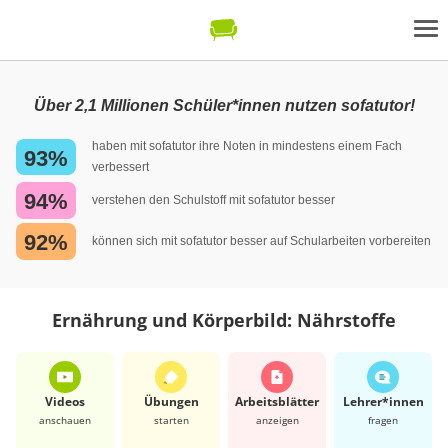
Über 2,1 Millionen Schüler*innen nutzen sofatutor!
haben mit sofatutor ihre Noten in mindestens einem Fach
93%
verbessert
94%
verstehen den Schulstoff mit sofatutor besser
92%
können sich mit sofatutor besser auf Schularbeiten vorbereiten
Ernährung und Körperbild: Nährstoffe
Videos
Übungen
Arbeits­blätter
Lehrer*​innen
anschauen
starten
anzeigen
fragen