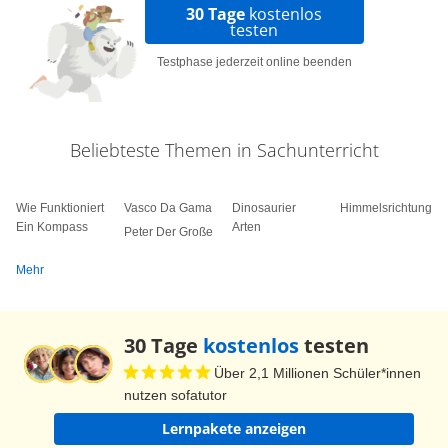
30 Tage
kostenlos
testen
Testphase jederzeit online beenden
Beliebteste Themen in Sachunterricht
Wie Funktioniert
Vasco Da Gama
Dinosaurier
Himmelsrichtungen
Ein Kompass
Arten
Peter Der Große
Mehr
30 Tage
kostenlos
testen
Über 2,1 Millionen Schüler*innen
nutzen sofatutor
Lernpakete anzeigen