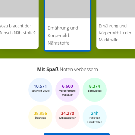
ozu braucht der
Ernährung und
Ernährung und
ensch Nährstoffe?
Körperbild: In der
Körperbild:
Markthalle
Nährstoffe
Mit Spaß
Noten verbessern
10.571
6.600
8.374
sofaheld-Level
vorgefertigte
Lernvideos
Vokabeln
38.956
34.270
24h
Übungen
Arbeitsblätter
Hilfe von
Lehrkräften