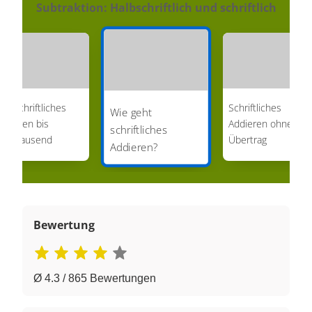
Subtraktion: Halbschriftlich und schriftlich
albschriftliches
Schriftliches
Wie geht
ddieren bis
Addieren ohne
schriftliches
ehntausend
Übertrag
Addieren?
Bewertung
Ø 4.3 / 865 Bewertungen