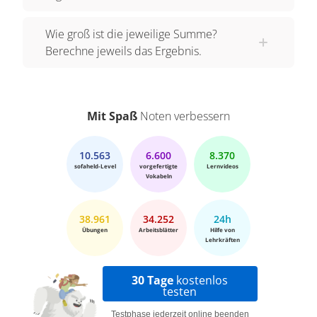
Wie groß ist die jeweilige Summe?
Berechne jeweils das Ergebnis.
Mit Spaß
Noten verbessern
10.563
6.600
8.370
sofaheld-Level
vorgefertigte
Lernvideos
Vokabeln
38.961
34.252
24h
Übungen
Arbeitsblätter
Hilfe von
Lehrkräften
30 Tage
kostenlos
testen
Testphase jederzeit online beenden