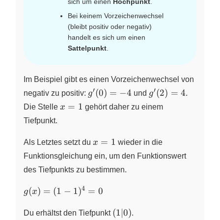
sich um einen
Hochpunkt
.
Bei keinem Vorzeichenwechsel
(bleibt positiv oder negativ)
handelt es sich um einen
Sattelpunkt
.
Im Beispiel gibt es einen Vorzeichenwechsel von
′
′
g'(0)=-4
g'(2)=4
(
0
)
=
−
4
(
2
)
=
4
negativ zu positiv:
g
und
g
.
x
=
1
Die Stelle
x
gehört daher zu einem
=
Tiefpunkt.
1
x
=
1
Als Letztes setzt du
x
wieder in die
=
Funktionsgleichung ein, um den Funktionswert
1
des Tiefpunkts zu bestimmen.
4
g(x) =
(
)
=
(
1
−
1
)
=
0
g
x
(1 -
(1
1)^{4}
(
1∣0
)
Du erhältst den Tiefpunkt
.