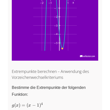
Extrempunkte berechnen – Anwendung des
Vorzeichenwechselkriteriums
Bestimme die Extrempunkte der folgenden
Funktion:
4
g(x) =
(
)
=
(
−
1
)
g
x
x