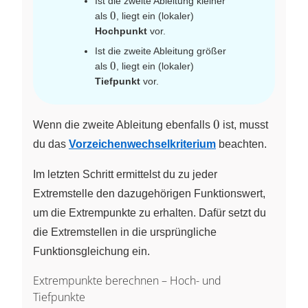
Ist die zweite Ableitung kleiner
0
0
als
, liegt ein (lokaler)
Hochpunkt
vor.
Ist die zweite Ableitung größer
0
0
als
, liegt ein (lokaler)
Tiefpunkt
vor.
0
0
Wenn die zweite Ableitung ebenfalls
ist, musst
du das
Vorzeichenwechselkriterium
beachten.
Im letzten Schritt ermittelst du zu jeder
Extremstelle den dazugehörigen Funktionswert,
um die Extrempunkte zu erhalten. Dafür setzt du
die Extremstellen in die ursprüngliche
Funktionsgleichung ein.
Extrempunkte berechnen – Hoch- und
Tiefpunkte