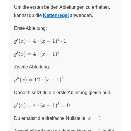
(x -
1)^{4}
Um die ersten beiden Ableitungen zu erhalten,
kannst du die
Kettenregel
anwenden.
Erste Ableitung:
′
3
g^\prime(x)
(
)
=
4
⋅
(
−
1
)
⋅
1
g
x
x
= 4 \cdot
′
3
g^\prime(x)
(x - 1)^{3}
(
)
=
4
⋅
(
−
1
)
g
x
x
= 4 \cdot
\cdot 1
(x - 1)^{3}
Zweite Ableitung:
′′
2
g^{\prime\prime}
(
)
=
12
⋅
(
−
1
)
g
x
x
(x) = 12 \cdot (x -
1)^{2}
Danach setzt du die erste Ableitung gleich null.
′
3
g^\prime(x)
(
)
=
4
⋅
(
−
1
)
=
0
g
x
x
= 4 \cdot
x
(x - 1)^{3}
=
1
Du erhältst die dreifache Nullstelle:
x
.
=
= 0
x