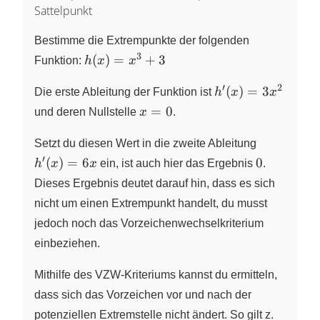
Sattelpunkt
Bestimme die Extrempunkte der folgenden
3
h(x)
(
)
=
+
3
Funktion:
h
x
x
=
′
2
h^\prime(x)
x^{3}
(
)
=
3
Die erste Ableitung der Funktion ist
h
x
x
= 3x^{2}
+3
x
=
0
und deren Nullstelle
x
.
=
h^\prime(
0
Setzt du diesen Wert in die zweite Ableitung
= 6x
′
0
(
)
=
6
0
h
x
x
ein, ist auch hier das Ergebnis
.
Dieses Ergebnis deutet darauf hin, dass es sich
nicht um einen Extrempunkt handelt, du musst
jedoch noch das Vorzeichenwechselkriterium
einbeziehen.
Mithilfe des VZW-Kriteriums kannst du ermitteln,
dass sich das Vorzeichen vor und nach der
potenziellen Extremstelle nicht ändert. So gilt z.