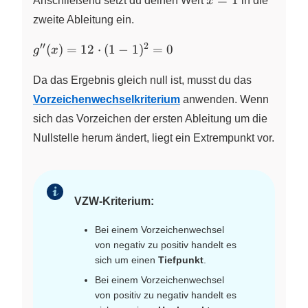
1
=
1
Anschließend setzt du deinen Wert
x
in die
=
zweite Ableitung ein.
1
′′
2
g^{\prime\prime}
(
)
=
12
⋅
(
1
−
1
)
=
0
g
x
(x) = 12 \cdot (1 -
1)^{2} = 0
Da das Ergebnis gleich null ist, musst du das
Vorzeichenwechselkriterium
anwenden. Wenn
sich das Vorzeichen der ersten Ableitung um die
Nullstelle herum ändert, liegt ein Extrempunkt vor.
VZW-Kriterium:
Bei einem Vorzeichenwechsel
von negativ zu positiv handelt es
sich um einen
Tiefpunkt
.
Bei einem Vorzeichenwechsel
von positiv zu negativ handelt es