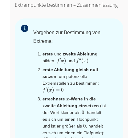
Extrempunkte bestimmen – Zusammenfassung
Vorgehen zur Bestimmung von
Extrema:
erste
und
zweite Ableitung
′
′′
f'x)
f''(x)
)
(
)
bilden:
und
f
x
f
x
erste Ableitung gleich null
setzen
, um potenzielle
f'(x)=0
Extremstellen zu bestimmen:
′
(
)
=
0
f
x
x
errechnete
-Werte in die
x
zweite Ableitung einsetzen
(ist
0
0
der Wert kleiner als
, handelt
es sich um einen Hochpunkt
0
0
und ist er größer als
, handelt
f''(x_0)>0
es sich um einen ein Tiefpunkt):