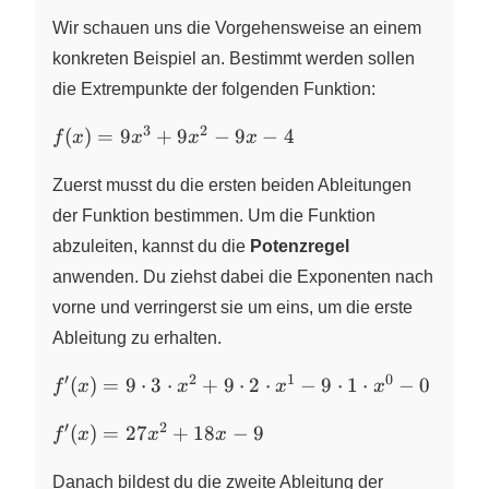
Wir schauen uns die Vorgehensweise an einem
konkreten Beispiel an. Bestimmt werden sollen
die Extrempunkte der folgenden Funktion:
3
2
f(x) =
(
)
=
9
+
9
−
9
−
4
f
x
x
x
x
9x^{3}
+
Zuerst musst du die ersten beiden Ableitungen
9x^{2}
der Funktion bestimmen. Um die Funktion
- 9x - 4
abzuleiten, kannst du die
Potenzregel
anwenden. Du ziehst dabei die Exponenten nach
vorne und verringerst sie um eins, um die erste
Ableitung zu erhalten.
′
2
1
0
f^\prime(x)
(
)
=
9
⋅
3
⋅
+
9
⋅
2
⋅
−
9
⋅
1
⋅
−
0
f
x
x
x
x
= 9 \cdot 3
′
2
f^\prime(x)
\cdot
(
)
=
27
+
18
−
9
f
x
x
x
= 27x^{2}
x^{2} + 9
+ 18x - 9
\cdot 2
Danach bildest du die zweite Ableitung der