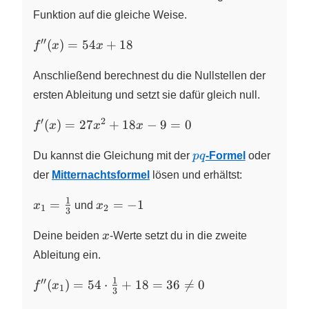
\cdot
Funktion auf die gleiche Weise.
x^{1} - 9
′′
f^{\prime\prime}
\cdot 1
(
)
=
54
+
18
f
x
x
(x) = 54x + 18
\cdot
x^{0} - 0
Anschließend berechnest du die Nullstellen der
ersten Ableitung und setzt sie dafür gleich null.
′
2
f^\prime(x)
(
)
=
27
+
18
−
9
=
0
f
x
x
x
= 27x^{2}
pq
+ 18x - 9 =
Du kannst die Gleichung mit der
pq
-Formel
oder
0
der
Mitternachtsformel
lösen und erhältst:
1
x_{1} =
x_{2}=
=
=
−
1
x
und
x
1
2
3
\frac{1}
-1
x
{3}
Deine beiden
x
-Werte setzt du in die zweite
Ableitung ein.
1
′′
f^{\prime\prime}
(
)
=
54
⋅
+
18
=
36

=
0
f
x
1
3
(x_{1}) = 54