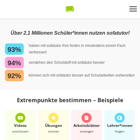
Über 2,1 Millionen Schüler*innen nutzen sofatutor!
haben mit sofatutor ihre Noten in mindestens einem Fach
93%
verbessert
94%
verstehen den Schulstoff mit sofatutor besser
92%
können sich mit sofatutor besser auf Schularbeiten vorbereiten
Extrempunkte bestimmen – Beispiele
Videos
Übungen
Arbeits­blätter
Lehrer*​innen
anschauen
starten
anzeigen
fragen