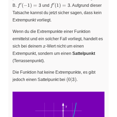
′
′
f^\prime(-1)=3
f^\prime(1)=3
(
−
1
)
=
3
(
1
)
=
3
B.
f
und
f
. Aufgrund dieser
Tatsache kannst du jetzt sicher sagen, dass kein
Extrempunkt vorliegt.
Wenn du die Extrempunkte einer Funktion
ermittelst und ein solcher Fall vorliegt, handelt es
x
sich bei deinem
x
-Wert nicht um einen
Extrempunkt, sondern um einen
Sattelpunkt
(Terrassenpunkt).
Die Funktion hat keine Extrempunkte, es gibt
(0
(
0∣3
)
jedoch einen Sattelpunkt bei
.
|3)