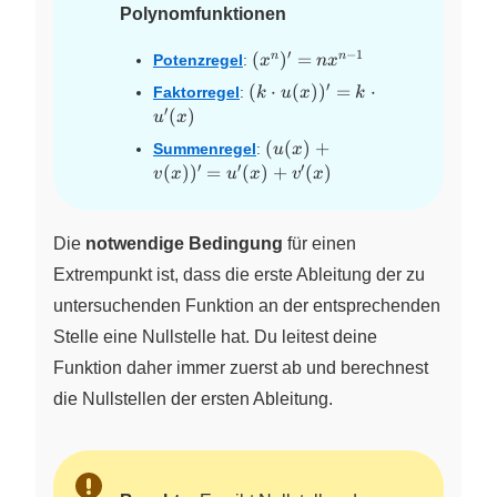
Polynomfunktionen
′
−
1
(x^{n})^\prime
(
)
=
n
n
Potenzregel
:
x
n
x
= nx^{n - 1}
′
(k \cdot
(
⋅
(
)
)
=
⋅
Faktorregel
:
k
u
x
k
u(x))^\prime=
′
(
)
u
x
k \cdot
(u(x) +
(
(
)
+
Summenregel
:
u
x
u^\prime(x)
v(x))^\prime
′
′
′
(
)
)
=
(
)
+
(
)
v
x
u
x
v
x
=u^\prime(x)
+
v^\prime(x)
Die
notwendige Bedingung
für einen
Extrempunkt ist, dass die erste Ableitung der zu
untersuchenden Funktion an der entsprechenden
Stelle eine Nullstelle hat. Du leitest deine
Funktion daher immer zuerst ab und berechnest
die Nullstellen der ersten Ableitung.