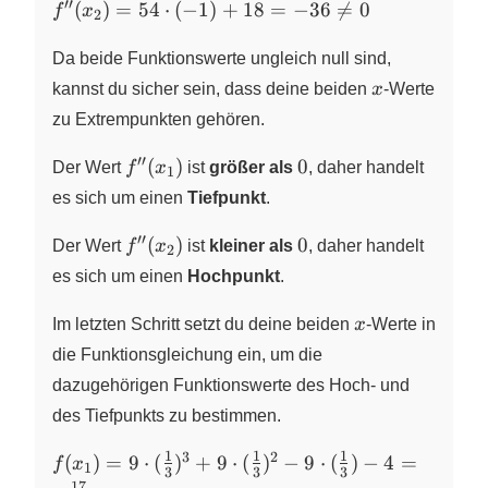
′′
f^{\prime\prime}
\cdot \frac{1}
(
)
=
54
⋅
(
−
1
)
+
18
=
−
36

=
0
f
x
2
(x_{2}) = 54
{3} + 18 = 36
\cdot (-1) + 18 =
\neq 0
Da beide Funktionswerte ungleich null sind,
-36 \neq 0
x
kannst du sicher sein, dass deine beiden
x
-Werte
zu Extrempunkten gehören.
′′
f^{\prime\prime}
0
(
)
0
Der Wert
f
x
ist
größer als
, daher handelt
1
(x_{1})
es sich um einen
Tiefpunkt
.
′′
f^{\prime\prime}
0
(
)
0
Der Wert
f
x
ist
kleiner als
, daher handelt
2
(x_{2})
es sich um einen
Hochpunkt
.
x
Im letzten Schritt setzt du deine beiden
x
-Werte in
die Funktionsgleichung ein, um die
dazugehörigen Funktionswerte des Hoch- und
des Tiefpunkts zu bestimmen.
1
1
1
3
2
f(x_{1})
(
)
=
9
⋅
(
)
+
9
⋅
(
)
−
9
⋅
(
)
−
4
=
f
x
1
3
3
3
= 9 \cdot
17