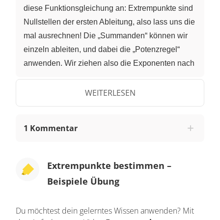
diese Funktionsgleichung an: Extrempunkte sind
Nullstellen der ersten Ableitung, also lass uns die
mal ausrechnen! Die „Summanden“ können wir
einzeln ableiten, und dabei die „Potenzregel“
anwenden. Wir ziehen also die Exponenten nach
vorne, verringern sie um eins, und erhalten die
erste Ableitung. Jetzt setzen wir „F-Strich von x“
WEITERLESEN
gleich Null, um die Nullstellen zu berechnen.
Diese Gleichung können wir mit der „P-Q-Formel“
1 Kommentar
oder der allgemeinen quadratischen
Lösungsformel, der „Mitternachtsformel“, lösen.
Wir setzen alle Koeffizienten ein, und erhalten „x-
Extrempunkte bestimmen –
Eins gleich Ein-Drittel“ und „x-Zwei gleich Minus-
Beispiele Übung
Eins“. Nur diese zwei Stellen kommen als
mögliche Extremstellen in Frage.
Du möchtest dein gelerntes Wissen anwenden? Mit
Das wollen wir nun überprüfen. Dazu bilden wir