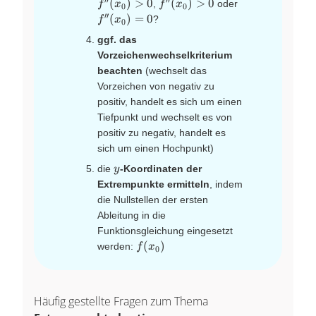
′′
′′
f''(x_0)>0
f''(x_0)=0
(
)
>
0
(
)
>
0
,
oder
f
x
f
x
0
0
′′
(
)
=
0
?
f
x
0
ggf. das
Vorzeichenwechselkriterium
beachten
(wechselt das
Vorzeichen von negativ zu
positiv, handelt es sich um einen
Tiefpunkt und wechselt es von
positiv zu negativ, handelt es
sich um einen Hochpunkt)
y
die
-Koordinaten der
y
Extrempunkte ermitteln
, indem
die Nullstellen der ersten
Ableitung in die
Funktionsgleichung eingesetzt
f(x_0)
(
)
werden:
f
x
0
Häufig gestellte Fragen zum Thema