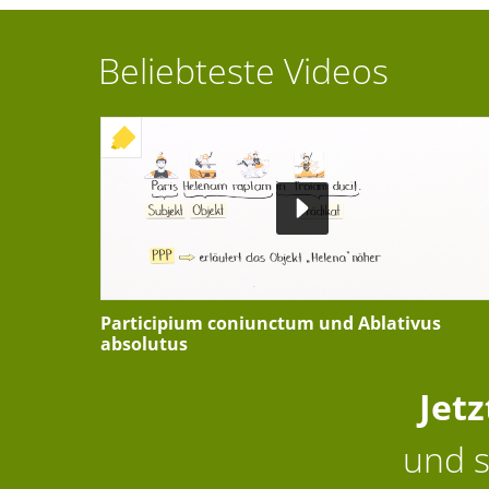
Beliebteste Videos
+ INTERAKTIVE ÜBUNG
Participium coniunctum und Ablativus
absolutus
Jet
und s