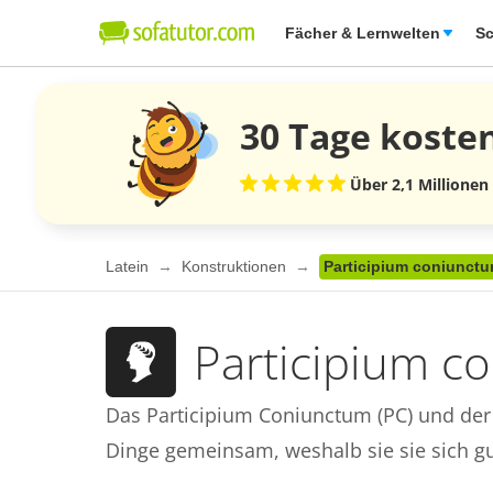
Fächer & Lernwelten
Sc
30 Tage
koste
Über 2,1 Millionen
Latein
Konstruktionen
Participium coniunctu
Participium c
Das Participium Coniunctum (PC) und der A
Dinge gemeinsam, weshalb sie sie sich g