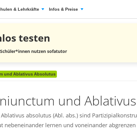
hulen & Lehrkräfte
Infos & Preise
nlos
testen
 Schüler*innen nutzen sofatutor
m und Ablativus Absolutus
oniunctum und Ablativus
blativus absolutus (Abl. abs.) sind Partizipialkonstr
ut nebeneinander lernen und voneinander abgrenzen 