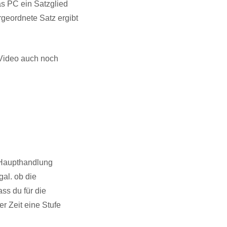
as PC ein Satzglied
rgeordnete Satz ergibt
 Video auch noch
r Haupthandlung
al. ob die
ss du für die
r Zeit eine Stufe