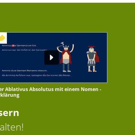
+ INTERAKTIVE ÜBUNG
er Ablativus Absolutus mit einem Nomen -
rklärung
sern
alten!