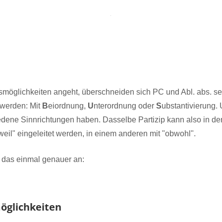
möglichkeiten angeht, überschneiden sich PC und Abl. abs. se
 werden: Mit
B
eiordnung,
U
nterordnung oder
S
ubstantivierung.
edene Sinnrichtungen haben. Dasselbe Partizip kann also in d
il" eingeleitet werden, in einem anderen mit "obwohl".
 das einmal genauer an:
öglichkeiten