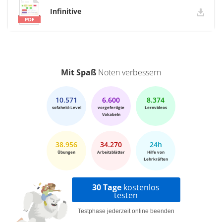
Infinitive
Mit Spaß
Noten verbessern
10.571
6.600
8.374
sofaheld-Level
vorgefertigte
Lernvideos
Vokabeln
38.956
34.270
24h
Übungen
Arbeitsblätter
Hilfe von
Lehrkräften
30 Tage
kostenlos
testen
Testphase jederzeit online beenden