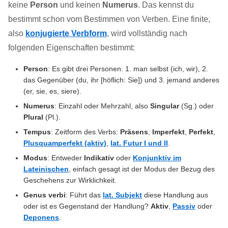
keine
Person
und keinen
Numerus
. Das kennst du
bestimmt schon vom Bestimmen von Verben. Eine finite,
also
konjugierte Verbform
, wird vollständig nach
folgenden Eigenschaften bestimmt:
Person
: Es gibt drei Personen: 1. man selbst (ich, wir), 2.
das Gegenüber (du, ihr [höflich: Sie]) und 3. jemand anderes
(er, sie, es, siere).
Numerus
: Einzahl oder Mehrzahl, also
Singular
(Sg.) oder
Plural
(Pl.).
Tempus
: Zeitform des Verbs:
Präsens
,
Imperfekt
,
Perfekt
,
Plusquamperfekt (aktiv)
,
lat. Futur I und II
.
Modus
: Entweder
Indikativ
oder
Konjunktiv im
Lateinischen
, einfach gesagt ist der Modus der Bezug des
Geschehens zur Wirklichkeit.
Genus verbi
: Führt das
lat. Subjekt
diese Handlung aus
oder ist es Gegenstand der Handlung?
Aktiv
,
Passiv
oder
Deponens
.