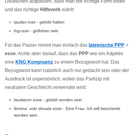
Deutschen aufpassen, dass man die richtige Form bildet
und das richtige
Hilfsverb
wählt:
laudav-isse
- gelobt haben
fug-isse
- geflohen sein
Für das Passiv nimmt man einfach das
lateinische PPP
+
esse
. Achte aber darauf, dass das
PPP
wie ein Adjektiv
eine
KNG Kongruenz
zu einem Bezugswort hat. Das
Bezugswort kann natürlich auch nur gedacht sein oder der
Ausdruck ist unpersönlich, wobei das Partizip mit
neutralem Geschlecht verwendet wird:
laudatum esse
- gelobt worden sein
femina: volo donata esse
- Eine Frau: Ich will beschenkt
worden sein.