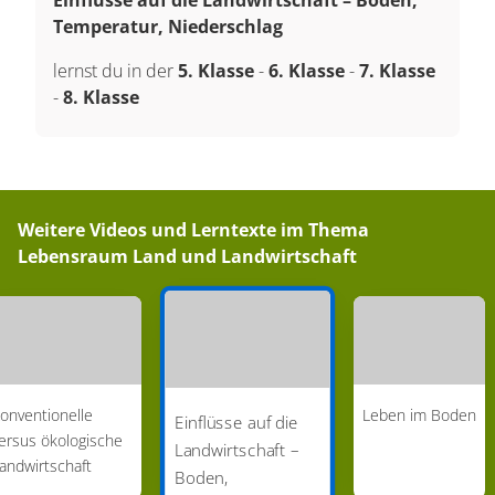
Temperatur, Niederschlag
lernst du in der
5. Klasse
-
6. Klasse
-
7. Klasse
-
8. Klasse
Weitere Videos und Lerntexte im Thema
Lebensraum Land und Landwirtschaft
onventionelle
Leben im Boden
Einflüsse auf die
ersus ökologische
Landwirtschaft –
andwirtschaft
Boden,