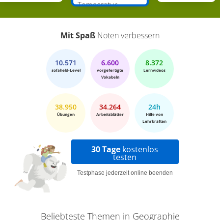
Temperatur,
Niederschlag
Mit Spaß
Noten verbessern
10.571
6.600
8.372
sofaheld-Level
vorgefertigte
Lernvideos
Vokabeln
38.950
34.264
24h
Übungen
Arbeitsblätter
Hilfe von
Lehrkräften
30 Tage
kostenlos
testen
Testphase jederzeit online beenden
Beliebteste Themen in Geographie