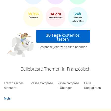
38.956
34.270
24h
Übungen
Arbeitsblätter
Hilfe von
Lehrkräften
30 Tage
kostenlos
testen
Testphase jederzeit online beenden
Beliebteste Themen in Französisch
Französisches
Passé Composé
Passé composé
Faire
Alphabet
– Übungen
Konjugieren
Mehr