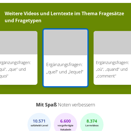
Weitere Videos und Lerntexte im Thema
Fragesätze
und Fragetypen
rgänzungsfragen:
Ergänzungsfragen:
Ergänzungsfragen:
qui“, „que“ und
„où“, „quand“ und
„quel“ und „lequel“
quoi“
„comment“
Mit Spaß
Noten verbessern
10.571
6.600
8.374
sofaheld-Level
vorgefertigte
Lernvideos
Vokabeln