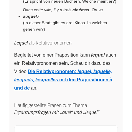
(Er spricht von neuen Büchern. Welche meint er?)
Dans cette ville, il y a trois
cinémas
. On va
auquel
?
(In dieser Stadt gibt es drei Kinos. In welches
gehen wir?)
Lequel
als Relativpronomen
Begleitet von einer Präposition kann
lequel
auch
ein Relativpronomen sein. Schau dir dazu das
Video
Die Relativpronomen:
lequel, laquelle,
lesquels, lesquelles
mit den Präpositionen
à
und
de
an.
Häufig gestellte Fragen zum Thema
Ergänzungsfragen mit „quel“ und „lequel“