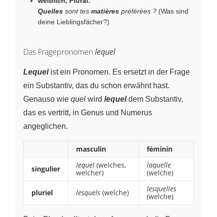
weiblich, Plural:
Quelles
sont tes
matières
préférées ?
(Was sind
deine Lieblingsfächer?)
Das Fragepronomen
lequel
Lequel
ist ein Pronomen. Es ersetzt in der Frage
ein Substantiv, das du schon erwähnt hast.
Genauso wie
quel
wird
lequel
dem Substantiv,
das es vertritt, in Genus und Numerus
angeglichen.
masculin
féminin
lequel
(welches,
laquelle
singulier
welcher)
(welche)
lesquelles
pluriel
lesquels
(welche)
(welche)