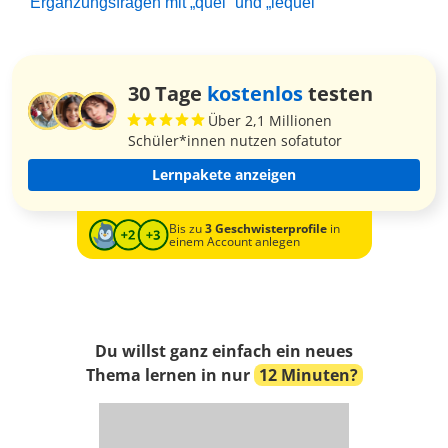
Ergänzungsfragen mit „quel“ und „lequel“
30 Tage
kostenlos
testen
Über 2,1 Millionen
Schüler*innen nutzen sofatutor
Lernpakete anzeigen
Bis zu
3 Geschwisterprofile
in
einem Account anlegen
Du willst ganz einfach ein neues
Thema lernen in nur
12 Minuten?