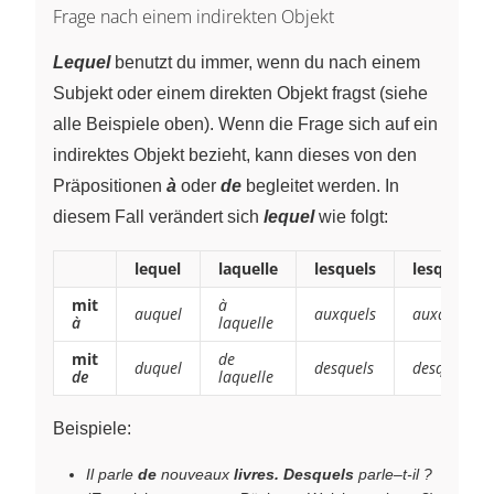
Frage nach einem indirekten Objekt
Lequel
benutzt du immer, wenn du nach einem
Subjekt oder einem direkten Objekt fragst (siehe
alle Beispiele oben). Wenn die Frage sich auf ein
indirektes Objekt bezieht, kann dieses von den
Präpositionen
à
oder
de
begleitet werden. In
diesem Fall verändert sich
lequel
wie folgt:
lequel
laquelle
lesquels
lesquelles
mit
à
auquel
auxquels
auxquelles
à
laquelle
mit
de
duquel
desquels
desquelles
de
laquelle
Beispiele:
Il parle
de
nouveaux
livres. Desquels
parle–t-il ?