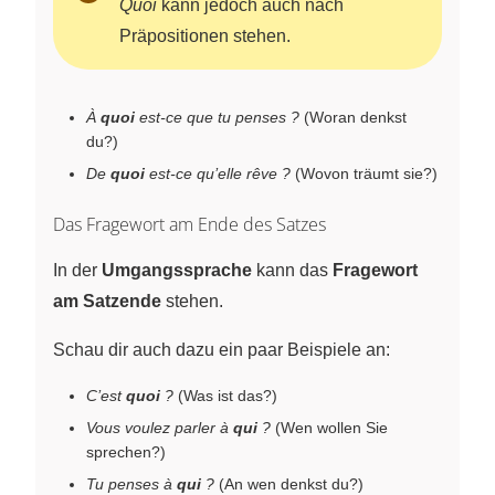
Quoi
kann jedoch auch nach
Präpositionen stehen.
À
quoi
est-ce que tu penses ?
(Woran denkst
du?)
De
quoi
est-ce qu’elle rêve ?
(Wovon träumt sie?)
Das Fragewort am Ende des Satzes
In der
Umgangssprache
kann das
Fragewort
am Satzende
stehen.
Schau dir auch dazu ein paar Beispiele an:
C’est
quoi
?
(Was ist das?)
Vous voulez parler à
qui
?
(Wen wollen Sie
sprechen?)
Tu penses à
qui
?
(An wen denkst du?)