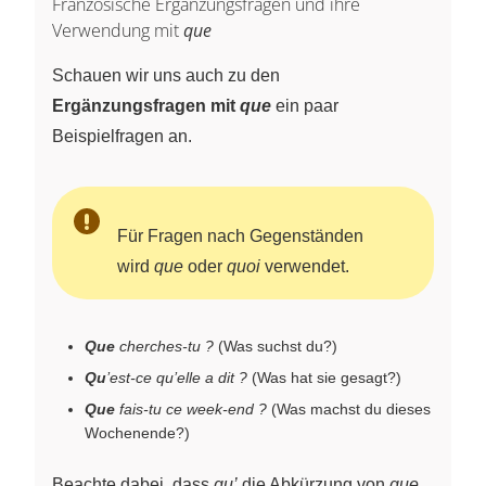
Französische Ergänzungsfragen und ihre
Verwendung mit
que
Schauen wir uns auch zu den
Ergänzungsfragen mit
que
ein paar
Beispielfragen an.
Für Fragen nach Gegenständen
wird
que
oder
quoi
verwendet.
Que
cherches-tu ?
(Was suchst du?)
Qu
’est-ce qu’elle a dit ?
(Was hat sie gesagt?)
Que
fais-tu ce week-end ?
(Was machst du dieses
Wochenende?)
Beachte dabei, dass
qu’
die Abkürzung von
que