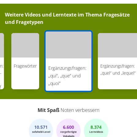
Weitere Videos und Lerntexte im Thema
Fragesätze
und Fragetypen
n:
Fragewörter
Ergänzungsfragen:
Ergänzungsfragen:
-
„quel“ und „lequel“
„qui“, „que“ und
„quoi“
f
Mit Spaß
Noten verbessern
10.571
6.600
8.374
sofaheld-Level
vorgefertigte
Lernvideos
Vokabeln