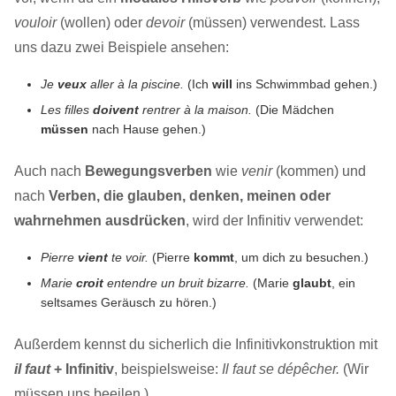
vouloir
(wollen) oder
devoir
(müssen) verwendest. Lass
uns dazu zwei Beispiele ansehen:
Je
veux
aller à la piscine.
(Ich
will
ins Schwimmbad gehen.)
Les filles
doivent
rentrer à la maison.
(Die Mädchen
müssen
nach Hause gehen.)
Auch nach
Bewegungsverben
wie
venir
(kommen) und
nach
Verben, die glauben, denken, meinen oder
wahrnehmen ausdrücken
, wird der Infinitiv verwendet:
Pierre
vient
te voir.
(Pierre
kommt
, um dich zu besuchen.)
Marie
croit
entendre un bruit bizarre.
(Marie
glaubt
, ein
seltsames Geräusch zu hören.)
Außerdem kennst du sicherlich die Infinitivkonstruktion mit
il faut
+ Infinitiv
, beispielsweise:
Il faut se dépêcher.
(Wir
müssen uns beeilen.)