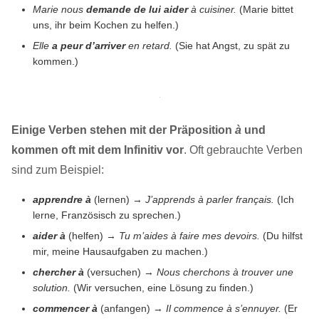
Marie nous
demande de lui aider
à cuisiner.
(Marie bittet
uns, ihr beim Kochen zu helfen.)
Elle
a peur d’arriver
en retard.
(Sie hat Angst, zu spät zu
kommen.)
Einige Verben stehen mit der Präposition
à
und
kommen oft mit dem Infinitiv vor
. Oft gebrauchte Verben
sind zum Beispiel:
apprendre à
(lernen) →
J’apprends à parler français.
(Ich
lerne, Französisch zu sprechen.)
aider à
(helfen) →
Tu m’aides à faire mes devoirs.
(Du hilfst
mir, meine Hausaufgaben zu machen.)
chercher à
(versuchen) →
Nous cherchons à trouver une
solution.
(Wir versuchen, eine Lösung zu finden.)
commencer à
(anfangen) →
Il commence à s’ennuyer.
(Er