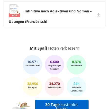
Infinitive nach Adjektiven und Nomen –
Übungen (Französisch)
Mit Spaß
Noten verbessern
10.571
6.600
8.374
sofaheld-Level
vorgefertigte
Lernvideos
Vokabeln
38.956
34.270
24h
Übungen
Arbeitsblätter
Hilfe von
Lehrkräften
30 Tage
kostenlos
testen