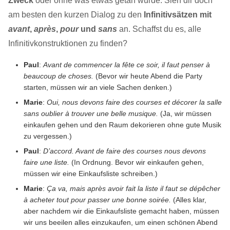
Zweck
oder ohne was etwas getan wurde. Sieh dir doch
am besten den kurzen Dialog zu den
Infinitivsätzen mit
avant
,
après
,
pour
und
sans
an. Schaffst du es, alle
Infinitivkonstruktionen zu finden?
Paul
:
Avant de commencer la fête ce soir, il faut penser à
beaucoup de choses.
(Bevor wir heute Abend die Party
starten, müssen wir an viele Sachen denken.)
Marie
:
Oui, nous devons faire des courses et décorer la salle
sans oublier à trouver une belle musique.
(Ja, wir müssen
einkaufen gehen und den Raum dekorieren ohne gute Musik
zu vergessen.)
Paul
:
D’accord. Avant de faire des courses nous devons
faire une liste.
(In Ordnung. Bevor wir einkaufen gehen,
müssen wir eine Einkaufsliste schreiben.)
Marie
:
Ça va, mais après avoir fait la liste il faut se dépêcher
à acheter tout pour passer une bonne soirée.
(Alles klar,
aber nachdem wir die Einkaufsliste gemacht haben, müssen
wir uns beeilen alles einzukaufen, um einen schönen Abend