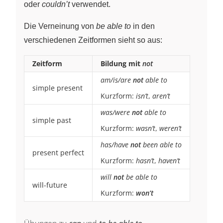
oder
couldn’t
verwendet.
Die Verneinung von
be able to
in den
verschiedenen Zeitformen sieht so aus:
Zeitform
Bildung mit
not
am/is/are
not
able to
simple present
Kurzform:
isn’t
,
aren’t
was/were
not
able to
simple past
Kurzform:
wasn’t
,
weren’t
has/have
not
been able to
present perfect
Kurzform:
hasn’t
,
haven’t
will
not
be able to
will-future
Kurzform:
won’t