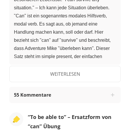
situation." – Ich kann jede Situation überleben.
"Can" ist ein sogenanntes modales Hilfsverb,
modal verb. Es sagt aus, ob jemand eine
Handlung machen kann, soll oder darf. Hier
bezieht sich "can" auf "survive" und beschreibt,
dass Adventure Mike "überleben kann". Dieser
Satz steht im simple present, der einfachen
Gegenwart. Modalverben haben in der Regel nur
eine simple present Form. "Can" ist dabei eine
WEITERLESEN
Ausnahme: Seine simple past-Form ist "could". "I
could survive any situation." – Ich konnte jede
55 Kommentare
Situation überleben. Es gibt aber noch eine
andere Wendung, die du anstelle der modalen
Hilfsverben "can" bzw. "could", nutzen kannst: to
“To be able to” – Ersatzform von
be able to. "I am able to survive any situation." –
“can” Übung
Ich kann jede Situation überleben. I was able to