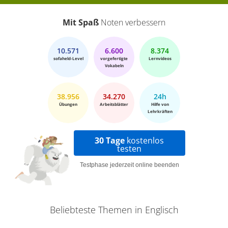
Mit Spaß
Noten verbessern
10.571
6.600
8.374
sofaheld-Level
vorgefertigte
Lernvideos
Vokabeln
38.956
34.270
24h
Übungen
Arbeitsblätter
Hilfe von
Lehrkräften
30 Tage
kostenlos
testen
Testphase jederzeit online beenden
Beliebteste Themen in Englisch