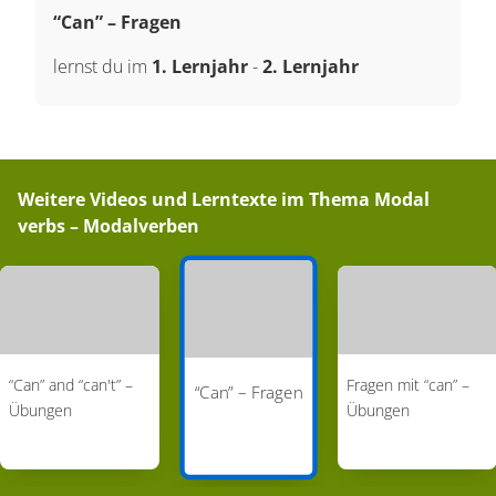
“Can” – Fragen
lernst du im
1. Lernjahr
-
2. Lernjahr
Weitere Videos und Lerntexte im Thema
Modal
verbs – Modalverben
“Can” and “can't” –
Fragen mit “can” –
“Can” – Fragen
Übungen
Übungen