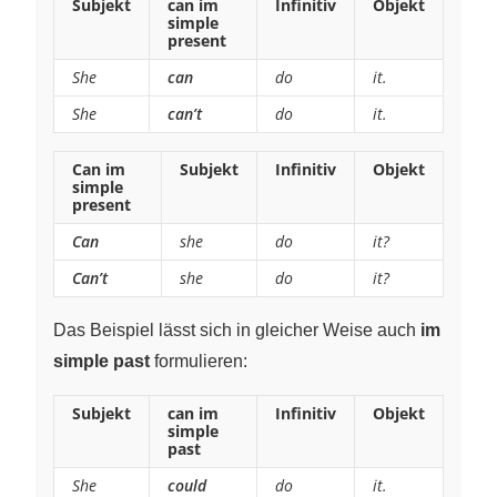
Subjekt
can im
Infinitiv
Objekt
simple
present
She
can
do
it.
She
can’t
do
it.
Can im
Subjekt
Infinitiv
Objekt
simple
present
Can
she
do
it?
Can’t
she
do
it?
Das Beispiel lässt sich in gleicher Weise auch
im
simple past
formulieren:
Subjekt
can im
Infinitiv
Objekt
simple
past
She
could
do
it.