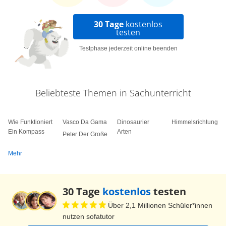
30 Tage
kostenlos
testen
Testphase jederzeit online beenden
Beliebteste Themen in Sachunterricht
Wie Funktioniert
Vasco Da Gama
Dinosaurier
Himmelsrichtungen
Ein Kompass
Arten
Peter Der Große
Mehr
30 Tage
kostenlos
testen
Über 2,1 Millionen Schüler*innen
nutzen sofatutor