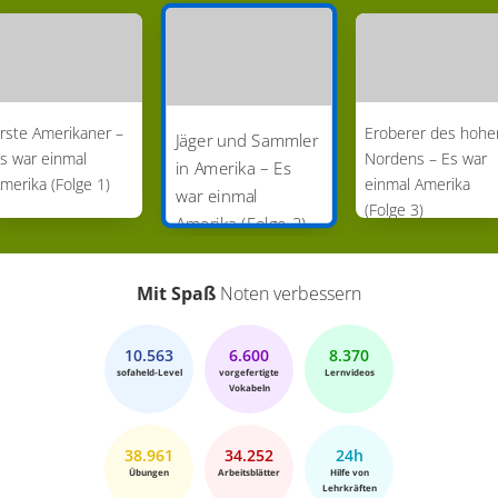
rste Amerikaner –
Eroberer des hohe
Jäger und Sammler
s war einmal
Nordens – Es war
in Amerika – Es
merika (Folge 1)
einmal Amerika
war einmal
(Folge 3)
Amerika (Folge 2)
Mit Spaß
Noten verbessern
10.563
6.600
8.370
sofaheld-Level
vorgefertigte
Lernvideos
Vokabeln
38.961
34.252
24h
Übungen
Arbeitsblätter
Hilfe von
Lehrkräften