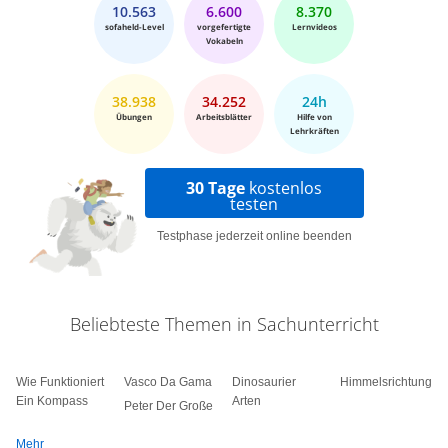
10.563
6.600
8.370
sofaheld-Level
vorgefertigte
Lernvideos
Vokabeln
38.938
34.252
24h
Übungen
Arbeitsblätter
Hilfe von
Lehrkräften
30 Tage
kostenlos
testen
Testphase jederzeit online beenden
Beliebteste Themen in Sachunterricht
Wie Funktioniert
Vasco Da Gama
Dinosaurier
Himmelsrichtungen
Ein Kompass
Arten
Peter Der Große
Mehr