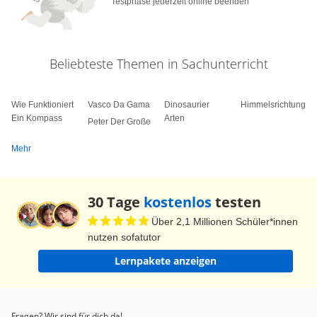
Testphase jederzeit online beenden
Beliebteste Themen in Sachunterricht
Wie Funktioniert
Vasco Da Gama
Dinosaurier
Himmelsrichtungen
Ein Kompass
Arten
Peter Der Große
Mehr
30 Tage
kostenlos
testen
Über 2,1 Millionen Schüler*innen
nutzen sofatutor
Lernpakete anzeigen
Fragen? Wir sind für dich da!