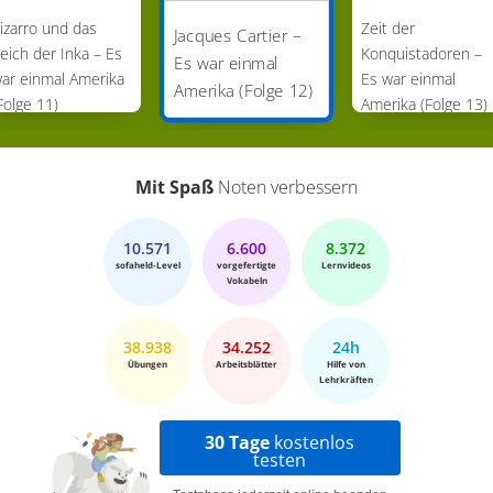
izarro und das
Zeit der
Jacques Cartier –
eich der Inka – Es
Konquistadoren –
Es war einmal
ar einmal Amerika
Es war einmal
Amerika (Folge 12)
Folge 11)
Amerika (Folge 13)
Mit Spaß
Noten verbessern
10.571
6.600
8.372
sofaheld-Level
vorgefertigte
Lernvideos
Vokabeln
38.938
34.252
24h
Übungen
Arbeitsblätter
Hilfe von
Lehrkräften
30 Tage
kostenlos
testen