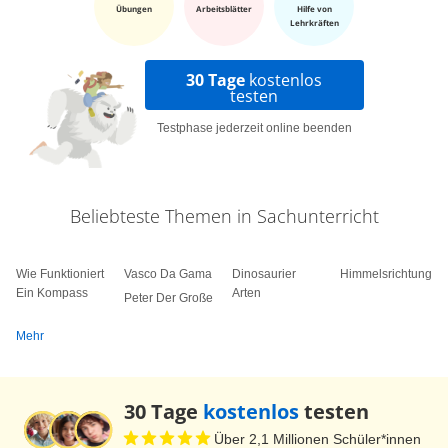
Übungen
Arbeitsblätter
Hilfe von
Lehrkräften
30 Tage
kostenlos
testen
Testphase jederzeit online beenden
Beliebteste Themen in Sachunterricht
Wie Funktioniert
Vasco Da Gama
Dinosaurier
Himmelsrichtungen
Ein Kompass
Arten
Peter Der Große
Mehr
30 Tage
kostenlos
testen
Über 2,1 Millionen Schüler*innen