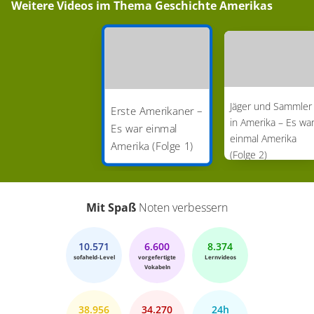
Weitere Videos im Thema
Geschichte Amerikas
Jäger und Sammler
Erste Amerikaner –
in Amerika – Es wa
Es war einmal
einmal Amerika
Amerika (Folge 1)
(Folge 2)
Mit Spaß
Noten verbessern
10.571
6.600
8.374
sofaheld-Level
vorgefertigte
Lernvideos
Vokabeln
38.956
34.270
24h