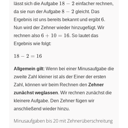
18-
18
−
2
lässt sich die Aufgabe
einfacher rechnen,
2
8-
8
−
2
da sie nun der Aufgabe
gleicht. Das
2
6
6
Ergebnis ist uns bereits bekannt und ergibt
.
Nun wird der Zehner wieder hinzugefügt. Wir
6
6
+
10
=
16
rechnen also
. So lautet das
+
Ergebnis wie folgt:
10
=
18-
18
−
2
=
16
16
2=16
Allgemein gilt:
Wenn bei einer Minusaufgabe die
zweite Zahl kleiner ist als der Einer der ersten
Zahl, können wir beim Rechnen den
Zehner
zunächst weglassen
. Wir rechnen zunächst die
kleinere Aufgabe. Den Zehner fügen wir
anschließend wieder hinzu.
Minusaufgaben bis 20 mit Zehnerüberschreitung