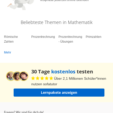
Testphase jederzeit online beenden
kannst du dann das Ergebnis der vorherigen
Aufgabe berechnen. Wenn 14 minus 7 gleich 7
ist, dann ist 15 minus 7 gleich 8. Hat Rocky
Beliebteste Themen in Mathematik
seinen Obstsalat schon fertig? Oh, die Melone ist
wohl etwas zu groß für seinen Bau.
Römische
Prozentrechnung
Prozentrechnung
Primzahlen
Zahlen
- Übungen
Mehr
30 Tage
kostenlos
testen
Über 2,1 Millionen Schüler*innen
nutzen sofatutor
Lernpakete anzeigen
Fragen? Wir sind für dich da!