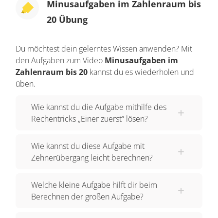
Minusaufgaben im Zahlenraum bis
Rechnen den Zehner nicht überschreitest. Also
20 Übung
dann, wenn die Zahl, die du abziehen möchtest,
KLEINER ist als der Einer von der größeren Zahl.
Du möchtest dein gelerntes Wissen anwenden? Mit
Wenn die zweite Zahl GRÖßER ist als der Einer
den Aufgaben zum Video
Minusaufgaben im
der ersten Zahl gibt es einen anderen Trick. Das
Zahlenraum bis 20
kannst du es wiederholen und
ist zum Beispiel bei der Aufgabe 15 minus 7 der
üben.
Fall. Die 7 ist größer als die 5. Schau dir diesen
Wie kannst du die Aufgabe mithilfe des
Trick mal in einem Zwanzigerfeld an. Hier liegen
Rechentricks „Einer zuerst“ lösen?
15 Plättchen. Wir können von den 15 Plättchen
erstmal 5 aus der unteren Reihe abziehen. Wir
Wie kannst du diese Aufgabe mit
wollten aber insgesamt 7 abziehen. Es müssen
Zehnerübergang leicht berechnen?
also noch 2 weitere abgezogen werden. Das
können wir als Minusaufgabe schreiben: 15
Welche kleine Aufgabe hilft dir beim
minus 5 minus 2. 15 minus 5 kannst du leicht
Berechnen der großen Aufgabe?
rechnen. Wie lautet das Ergebnis? 15 minus 5 ist
gleich 10. Jetzt musst du nur noch 10 minus 2