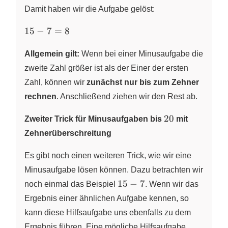
Damit haben wir die Aufgabe gelöst:
15-
15
−
7
=
8
7=8
Allgemein gilt:
Wenn bei einer Minusaufgabe die
zweite Zahl größer ist als der Einer der ersten
Zahl, können wir
zunächst nur bis zum Zehner
rechnen
. Anschließend ziehen wir den Rest ab.
20
20
Zweiter Trick für Minusaufgaben bis
mit
Zehnerüberschreitung
Es gibt noch einen weiteren Trick, wie wir eine
Minusaufgabe lösen können. Dazu betrachten wir
15-
15
−
7
noch einmal das Beispiel
. Wenn wir das
7
Ergebnis einer ähnlichen Aufgabe kennen, so
kann diese Hilfsaufgabe uns ebenfalls zu dem
Ergebnis führen. Eine mögliche Hilfsaufgabe