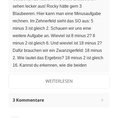
sehen lecker aus! Rocky hätte gern 3
Blaubeeren. Hier kann man eine Minusaufgabe
rechnen. Im Zehnerfeld sieht das SO aus: 5
minus 3 ist gleich 2. Schauen wir uns eine
weitere Aufgabe an. Wieviel ist 8 minus 2? 8
minus 2 ist gleich 6. Und wieviel ist 18 minus 2?
Dafür brauchen wir ein Zwanzigerfeld: 18 minus
2. Wie lautet das Ergebnis? 18 minus 2 ist gleich
16. Kannst du erkennen, wie die beiden
Aufgaben zusammenhängen? Du kannst die
obere Aufgabe als Hilfe nehmen, um die untere
WEITERLESEN
Aufgabe zu lösen. Dazu musst du dir den Zehner
beim Rechnen zunächst wegdenken. Du
3 Kommentare
rechnest also die kleinere Aufgabe und fügst den
Zehner beim Ergebnis hinzu. Dieser Trick
funktioniert allerdings nur, wenn du beim