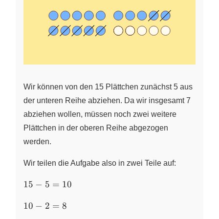
Wir können von den 15 Plättchen zunächst 5 aus
der unteren Reihe abziehen. Da wir insgesamt 7
abziehen wollen, müssen noch zwei weitere
Plättchen in der oberen Reihe abgezogen
werden.
Wir teilen die Aufgabe also in zwei Teile auf:
15-
15
−
5
=
10
5=10
10-
10
−
2
=
8
2=8