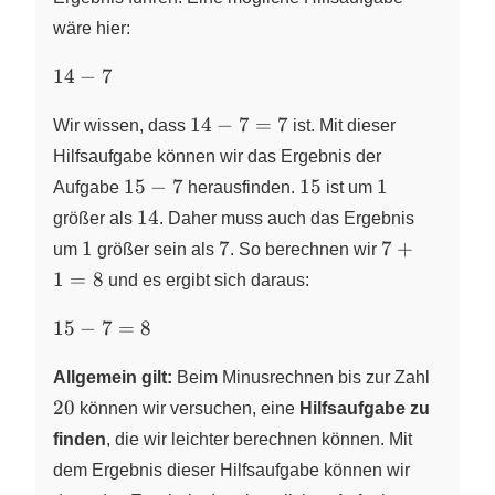
wäre hier:
14-
14
−
7
7
14-
14
−
7
=
7
Wir wissen, dass
ist. Mit dieser
7=7
Hilfsaufgabe können wir das Ergebnis der
15-
15
1
15
−
7
15
1
Aufgabe
herausfinden.
ist um
7
14
14
größer als
. Daher muss auch das Ergebnis
1
7
7+1=8
1
7
7
+
um
größer sein als
. So berechnen wir
1
=
8
und es ergibt sich daraus:
15-
15
−
7
=
8
7=8
20
Allgemein gilt:
Beim Minusrechnen bis zur Zahl
20
können wir versuchen, eine
Hilfsaufgabe zu
finden
, die wir leichter berechnen können. Mit
dem Ergebnis dieser Hilfsaufgabe können wir