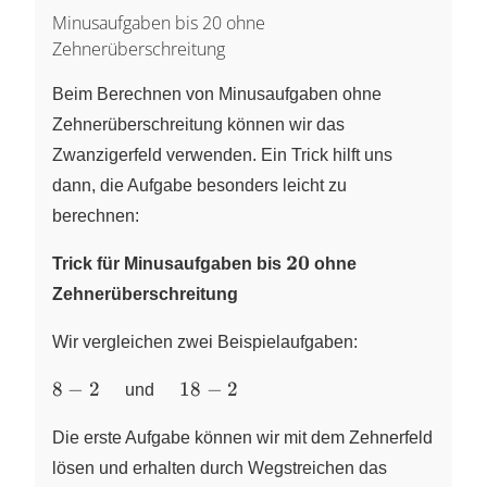
Minusaufgaben bis 20 ohne
Zehnerüberschreitung
Beim Berechnen von Minusaufgaben ohne
Zehnerüberschreitung können wir das
Zwanzigerfeld verwenden. Ein Trick hilft uns
dann, die Aufgabe besonders leicht zu
berechnen:
\mathbf{20}
20
Trick für Minusaufgaben bis
ohne
Zehnerüberschreitung
Wir vergleichen zwei Beispielaufgaben:
8-2
\quad18-
8
−
2
18
−
2
und
\quad
2
Die erste Aufgabe können wir mit dem Zehnerfeld
lösen und erhalten durch Wegstreichen das