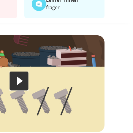
Lehrer*​innen
fragen