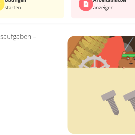
Übungen
Arbeits­blätter
starten
anzeigen
saufgaben –