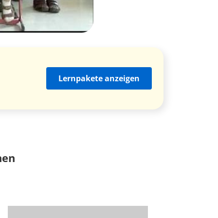
Lernpakete anzeigen
nen