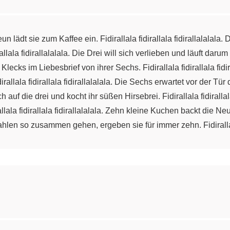
n lädt sie zum Kaffee ein. Fidirallala fidirallala fidirallalalala.
llala fidirallalalala. Die Drei will sich verlieben und läuft darum z
 Klecks im Liebesbrief von ihrer Sechs. Fidirallala fidirallala fid
llala fidirallala fidirallalalala. Die Sechs erwartet vor der Tür d
ich auf die drei und kocht ihr süßen Hirsebrei. Fidirallala fidirallal
ala fidirallala fidirallalalala. Zehn kleine Kuchen backt die Neu
 Zahlen so zusammen gehen, ergeben sie für immer zehn. Fidirallala 