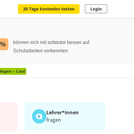
30 Tage kostenlos testen
Login
können sich mit sofatutor besser auf
2%
Schularbeiten vorbereiten
rlegen – Lied
Lehrer*​innen
fragen