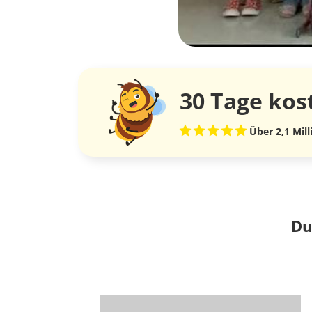
30 Tage
kos
Über 2,1 Mil
Du