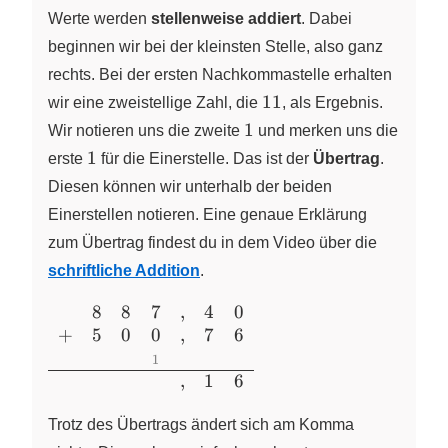
Werte werden
stellenweise addiert
. Dabei
beginnen wir bei der kleinsten Stelle, also ganz
rechts. Bei der ersten Nachkommastelle erhalten
11
11
wir eine zweistellige Zahl, die
, als Ergebnis.
1
1
Wir notieren uns die zweite
und merken uns die
1
1
erste
für die Einerstelle. Das ist der
Übertrag
.
Diesen können wir unterhalb der beiden
Einerstellen notieren. Eine genaue Erklärung
zum Übertrag findest du in dem Video über die
schriftliche Addition
.
8
8
7
,
4
0
\begin{array}{ccccccc}
+
5
0
0
,
7
6
&8&8&7&,&4&0\\
+&5&0&0&,&7&6\\
1
,
1
6
&&&\color{grey}
{\scriptsize{1}}&&&\\
Trotz des Übertrags ändert sich am Komma
\hline &&&&,&1&6\\