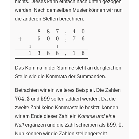
\end{array}
nichts. Dieses kann einfach nach unten gezogen
werden. Nach demselben Muster können wir nun
die anderen Stellen berechnen.
8
8
7
,
4
0
\begin{array}{cccccccc}
+
5
0
0
,
7
6
&&8&8&7&,&4&0\\
+&&5&0&0&,&7&6\\
1
1
&\color{grey}
1
3
8
8
,
1
6
{\scriptsize{1}}&&&\color{grey}
{\scriptsize{1}}&&&\\ \hline
Das Komma in der Summe steht an der gleichen
&1&3&8&8&,&1&6\\ \hline
Stelle wie die Kommata der Summanden.
\hline \end{array}
764,3
Betrachten wir ein weiteres Beispiel. Die Zahlen
599
764
,
3
599
und
sollen addiert werden. Da die
zweite Zahl keine Kommastelle besitzt, können
wir am Ende dieser Zahl ein
Komma und eine
599,0
599
,
0
Null
ergänzen und die Zahl schreiben als
.
Nun können wir die Zahlen stellengerecht