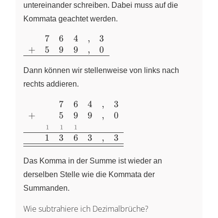
untereinander schreiben. Dabei muss auf die
Kommata geachtet werden.
7
6
4
,
3
\begin{array}
+
5
9
9
,
0
{cccccc}
&7&6&4&,&3\\
Dann können wir stellenweise von links nach
+&5&9&9&,&0\\
\hline
rechts addieren.
\end{array}
7
6
4
,
3
\begin{array}{ccccccc}
+
5
9
9
,
0
&&7&6&4&,&3\\
+&&5&9&9&,&0\\
1
1
1
&\color{grey}
1
3
6
3
,
3
{\scriptsize{1}}&\color{grey}
{\scriptsize{1}}&\color{grey}
Das Komma in der Summe ist wieder an
{\scriptsize{1}}&&&\\ \hline
derselben Stelle wie die Kommata der
&1&3&6&3&,&3\\ \hline
Summanden.
\hline \end{array}
Wie subtrahiere ich Dezimalbrüche?