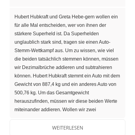
Hubert Hubkraft und Greta Hebe-gern wollen ein
für alle Mal entscheiden, wer von ihnen der
stärkere Superheld ist. Da Superhelden
unglaublich stark sind, tragen sie einen Auto-
Stemm-Wettkampf aus. Um zu wissen, wie viel
die beiden tatsächlich stemmen können, müssen
wir Dezimalbrüche addieren und subtrahieren
können. Hubert Hubkraft stemmt ein Auto mit dem
Gewicht von 887,4 kg und ein anderes Auto von
500,76 kg. Um das Gesamtgewicht
herauszufinden, müssen wir diese beiden Werte
miteinander addieren. Wollen wir zwei
Dezimalbrüche schriftlich miteinander addieren,
schreiben wir die Zahlen stellengerecht
WEITERLESEN
untereinander. Hier ist es wichtig, darauf zu