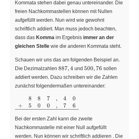
Kommata stehen dabei genau untereinander. Die
freien Nachkommastellen können mit Nullen
aufgefüllt werden. Nun wird wie gewohnt
schriftlich addiert. Man muss jedoch beachten,
dass das
Komma
im Ergebnis
immer an der
gleichen Stelle
wie die anderen Kommata steht.
Schauen wir uns das am folgenden Beispiel an.
887,4
500,76
887
,
4
500
,
76
Die Dezimalzahlen
und
sollen
addiert werden. Dazu schreiben wir die Zahlen
zunächst folgendermaßen untereinander:
8
8
7
,
4
0
\begin{array}
+
5
0
0
,
7
6
{ccccccc}
&8&8&7&,&4&0\\
Bei der ersten Zahl kann die zweite
+&5&0&0&,&7&6\\
\hline \end{array}
Nachkommastelle mit einer Null aufgefüllt
werden. Nun können wir schriftlich addieren . Die