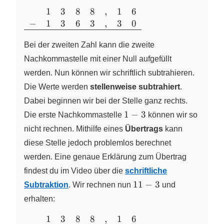
1
3
8
8
,
1
6
\begin{array}
−
1
3
6
3
,
3
0
{cccccccc}
&1&3&8&8&,&1&6\\
Bei der zweiten Zahl kann die zweite
-
&1&3&6&3&,&3&0\\
Nachkommastelle mit einer Null aufgefüllt
\hline \end{array}
werden. Nun können wir schriftlich subtrahieren.
Die Werte werden
stellenweise subtrahiert
.
Dabei beginnen wir bei der Stelle ganz rechts.
1-
1
−
3
Die erste Nachkommastelle
können wir so
3
nicht rechnen. Mithilfe eines
Übertrags
kann
diese Stelle jedoch problemlos berechnet
werden. Eine genaue Erklärung zum Übertrag
findest du im Video über die
schriftliche
11-
11
−
3
Subtraktion
. Wir rechnen nun
und
3
erhalten:
1
3
8
8
,
1
6
\begin{array}