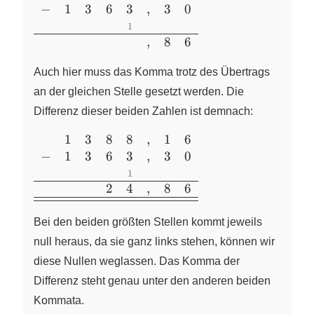
−
1
3
6
3
,
3
0
{cccccccc}
&1&3&8&8&,&1&6\\
1
,
8
6
-&1&3&6&3&,&3&0\\
&&&&\color{grey}
Auch hier muss das Komma trotz des Übertrags
{\scriptsize{1}}&&&\\
\hline &&&&&,&8&6
an der gleichen Stelle gesetzt werden. Die
\end{array}
Differenz dieser beiden Zahlen ist demnach:
1
3
8
8
,
1
6
\begin{array}
−
1
3
6
3
,
3
0
{cccccccc}
&1&3&8&8&,&1&6\\
1
-&1&3&6&3&,&3&0\\
2
4
,
8
6
&&&&\color{grey}
{\scriptsize{1}}&&&\\
Bei den beiden größten Stellen kommt jeweils
\hline
null heraus, da sie ganz links stehen, können wir
&&&2&4&,&8&6\\
diese Nullen weglassen. Das Komma der
\hline \hline
Differenz steht genau unter den anderen beiden
\end{array}
Kommata.