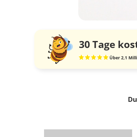
30 Tage
kos
Über 2,1 Mil
Du