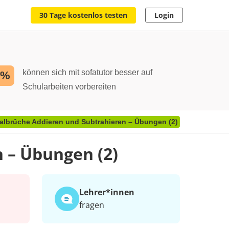
30 Tage kostenlos testen
Login
können sich mit sofatutor besser auf
2%
Schularbeiten vorbereiten
albrüche Addieren und Subtrahieren – Übungen (2)
 – Übungen (2)
Lehrer*​innen
fragen