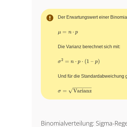
~k)}
Der Erwartungswert einer Binomialv
\mu
=
⋅
μ
n
p
= n
\cdot
Die Varianz berechnet sich mit:
p
2
\sigma^{2}
=
⋅
⋅
(
1
–
)
σ
n
p
p
= n \cdot p
\cdot (1~–
Und für die Standardabweichung gi
~p)
\sigma =
=
Varianz
σ
\sqrt{\text{Varianz}}
Binomialverteilung: Sigma-Reg