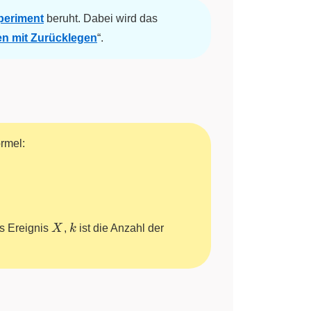
periment
beruht. Dabei wird das
en mit Zurücklegen
“.
ormel:
X
k
es Ereignis
X
,
k
ist die Anzahl der