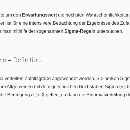
rte um den
Erwartungswert
die höchsten Wahrscheinlichkeiten
en ist für eine intensivere Betrachtung der Ergebnisse des Zuf
n man mithilfe der sogenannten
Sigma-Regeln
untersuchen.
ln – Definition
alverteilten Zufallsgröße angewendet werden. Sie heißen Sigma
\si
im Allgemeinen mit dem griechischen Buchstaben Sigma (
σ
) 
\sigma
>
3
 die Bedingung
σ
gelten, da dann die Binomialverteilung 
> 3