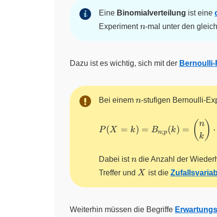
Eine
Binomialverteilung
ist eine
n
Experiment
n
-mal unter den gleic
Dazu ist es wichtig, sich mit der
Bernoulli
n
Bei einem
n
-stufigen Bernoulli-Ex
P(X = k) =
(
)
n
(
=
)
=
(
)
=
⋅
P
X
k
B
k
;
n
p
B_{n;p}(k)
k
=
\displaystyle
n
Dabei ist
n
die Anzahl der Wieder
\binom{n}
X
Treffer und
X
ist die
Zufallsvariab
{k} \cdot
p^{k} \cdot
(1~–
Weiterhin müssen die Begriffe
Erwartungs
~p)^{(n~–