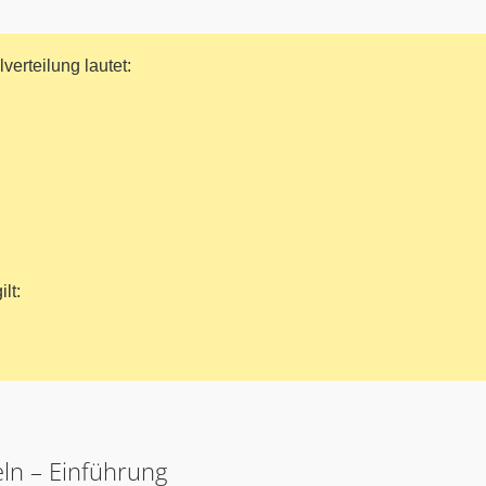
erteilung lautet:
lt:
eln – Einführung