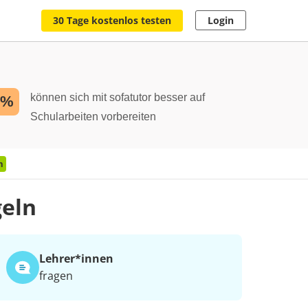
30 Tage kostenlos testen
Login
können sich mit sofatutor besser auf
2%
Schularbeiten vorbereiten
n
geln
Lehrer*​innen
fragen