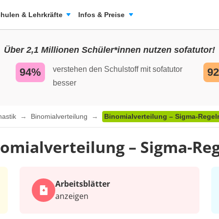
hulen & Lehrkräfte
Infos & Preise
Über 2,1 Millionen Schüler*innen nutzen sofatutor!
verstehen den Schulstoff mit sofatutor
94%
9
besser
hastik
Binomialverteilung
Binomialverteilung – Sigma-Regel
omialverteilung – Sigma-Re
Arbeits­blätter
anzeigen