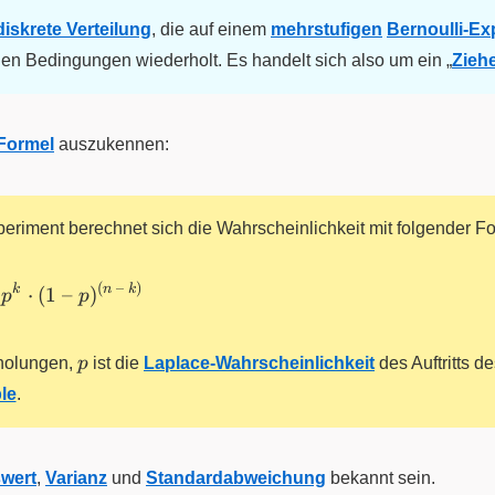
diskrete Verteilung
, die auf einem
mehrstufigen
Bernoulli-Ex
hen Bedingungen wiederholt. Es handelt sich also um ein „
Zieh
-Formel
auszukennen:
periment berechnet sich die Wahrscheinlichkeit mit folgender F
(
–
)
k
n
k
⋅
(
1
–
)
p
p
p
holungen,
p
ist die
Laplace-Wahrscheinlichkeit
des Auftritts d
le
.
wert
,
Varianz
und
Standardabweichung
bekannt sein.